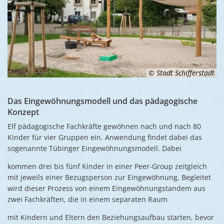
Ukraine
Bauen, S
Jugendtre
Partnerst
Klimasch
Stadtarch
Wir als A
Umweltsc
Ernst-Joh
Barrierefr
© Stadt Schifferstadt
Das Eingewöhnungsmodell und das pädagogische
Konzept
Elf pädagogische Fachkräfte gewöhnen nach und nach 80
Kinder für vier Gruppen ein. Anwendung findet dabei das
sogenannte Tübinger Eingewöhnungsmodell. Dabei
kommen drei bis fünf Kinder in einer Peer-Group zeitgleich
mit jeweils einer Bezugsperson zur Eingewöhnung. Begleitet
wird dieser Prozess von einem Eingewöhnungstandem aus
zwei Fachkräften, die in einem separaten Raum
mit Kindern und Eltern den Beziehungsaufbau starten, bevor