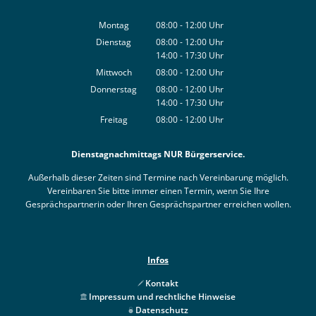
Montag
08:00
-
12:00
Uhr
Von 08:00 bis 12:00 Uhr
Dienstag
08:00
-
12:00
Uhr
14:00
-
17:30
Von 08:00 bis 12:00 Uhr
Uhr
Von 14:00 bis 17:30 Uhr
Mittwoch
08:00
-
12:00
Uhr
Von 08:00 bis 12:00 Uhr
Donnerstag
08:00
-
12:00
Uhr
14:00
-
17:30
Von 08:00 bis 12:00 Uhr
Uhr
Von 14:00 bis 17:30 Uhr
Freitag
08:00
-
12:00
Uhr
Von 08:00 bis 12:00 Uhr
Dienstagnachmittags NUR Bürgerservice.
Außerhalb dieser Zeiten sind Termine nach Vereinbarung möglich.
Vereinbaren Sie bitte immer einen Termin, wenn Sie Ihre
Gesprächspartnerin oder Ihren Gesprächspartner erreichen wollen.
Infos
Kontakt
Impressum und rechtliche Hinweise
Datenschutz