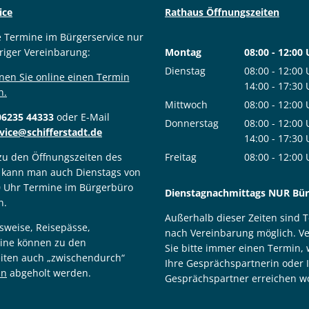
ice
Rathaus Öffnungszeiten
e Termine im Bürgerservice nur
riger Vereinbarung:
Montag
08:00
-
12:00
Von 08:00 bis
Dienstag
08:00
-
12:00
nen Sie online einen Termin
Von 08:00 bis
14:00
-
17:30
n.
Von 14:00 bis
Mittwoch
08:00
-
12:00
06235 44333
oder E-Mail
Von 08:00 bis
Donnerstag
08:00
-
12:00
vice@schifferstadt.de
Von 08:00 bis
14:00
-
17:30
Von 14:00 bis
 zu den Öffnungszeiten des
Freitag
08:00
-
12:00
 kann man auch Dienstags von
Von 08:00 bis
0 Uhr Termine im Bürgerbüro
Dienstagnachmittags NUR Bürg
n.
Außerhalb dieser Zeiten sind 
sweise, Reisepässe,
nach Vereinbarung möglich. V
ine können zu den
Sie bitte immer einen Termin,
iten auch „zwischendurch“
Ihre Gesprächspartnerin oder 
in
abgeholt werden.
Gesprächspartner erreichen wo