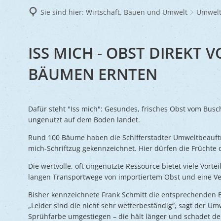
Frie
Sie sind hier:
Wirtschaft, Bauen und Umwelt
Umwelt
Ukra
ISS
ISS MICH - OBST DIREKT 
MICH
BÄUMEN ERNTEN
Dafür steht "Iss mich": Gesundes, frisches Obst vom Busc
ungenutzt auf dem Boden landet.
Rund 100 Bäume haben die Schifferstadter Umweltbeauftr
mich-Schriftzug gekennzeichnet. Hier dürfen die Früchte 
Die wertvolle, oft ungenutzte Ressource bietet viele Vorte
langen Transportwege von importiertem Obst und eine Ve
Bisher kennzeichnete Frank Schmitt die entsprechenden 
„Leider sind die nicht sehr wetterbeständig“, sagt der Um
Sprühfarbe umgestiegen – die hält länger und schadet den