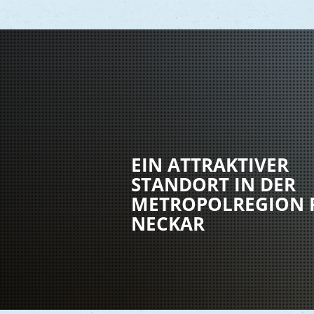
Vere
Gesu
EIN ATTRAKTIVER
Kind
STANDORT IN DER
Seni
METROPOLREGION 
Asyl
NECKAR
Mobi
Märk
Reli