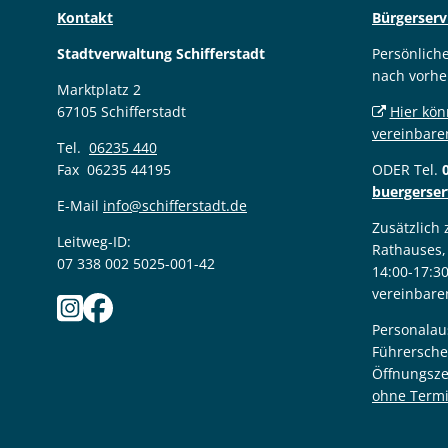
Kontakt
Bürgerserv
Stadtverwaltung Schifferstadt
Persönlich
nach vorhe
Marktplatz 2
67105 Schifferstadt
Hier kön
vereinbare
Tel.
06235 440
Fax 06235 44195
ODER Tel.
buergerser
E-Mail
info@schifferstadt.de
Zusätzlich
Leitweg-ID:
Rathauses,
07 338 002 5025-001-42
14:00-17:3
vereinbare
Personalau
Führersche
Öffnungsze
ohne Term