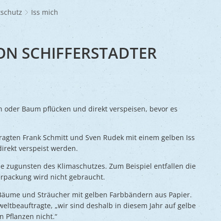
Frühlingsmarkt
Glaubensgemeinschaften
Jüdischer Friedhof
A
dhöfe
Partnerstädte
Ernst-Johann-Lite
Zucht- und Tierschutz
R
schutz
Iss mich
Umweltschu
Laden
Kunsthandwerkermarkt
Waldfriedhof
F
A
ine
Wir als Arbeitgeber
R
L
A
S
Barrierefreiheit
VON SCHIFFERSTADTER
S
S
S
h oder Baum pflücken und direkt verspeisen, bevor es
V
V
agten Frank Schmitt und Sven Rudek mit einem gelben Iss
V
direkt verspeist werden.
B
ile zugunsten des Klimaschutzes. Zum Beispiel entfallen die
rpackung wird nicht gebraucht.
Bäume und Sträucher mit gelben Farbbändern aus Papier.
weltbeauftragte, „wir sind deshalb in diesem Jahr auf gelbe
 Pflanzen nicht.“