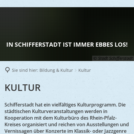
LEBEN
Vereine
RATHAUS
IN SCHIFFERSTADT IST IMMER EBBES LOS!
Gesundhei
BILDUNG
Aktuelles
Kinder u
© Stadt Schifferstadt
KULTU
Bürgerdi
Senioren
Sie sind hier:
Bildung & Kultur
Kultur
Veranstal
Bürgerme
TOURISM
Asylsuch
KULTUR
KULTUR
Kultur
Bürger- 
Mobilität
WIRTSCHA
Rund um S
Stadtbüc
BAUEN 
Politik
Märkte
Schifferstadt hat ein vielfältiges Kulturprogramm. Die
UMWEL
Gastgebe
Schulen
städtischen Kulturveranstaltungen werden in
Ausschre
Religiöse
Kooperation mit dem Kulturbüro des Rhein-Pfalz-
Stadtmar
Schiffers
Volkshoc
Stadtkuri
Friedhöfe
Kreises organisiert und reichen von Ausstellungen und
Wirtschaf
Vernissagen über Konzerte im Klassik- oder Jazzgenre
Goldener
Musiksch
Wahlen