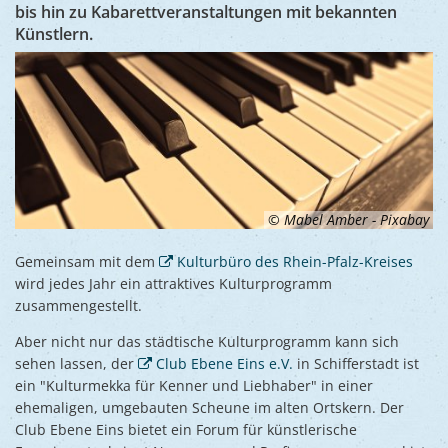
Ukraine
bis hin zu Kabarettveranstaltungen mit bekannten
Bauen, S
Künstlern.
Jugendtre
Partnerst
Klimasch
Stadtarch
Wir als A
Umweltsc
Ernst-Joh
Barrierefr
© Mabel Amber - Pixabay
Gemeinsam mit dem
Kulturbüro des Rhein-Pfalz-Kreises
wird jedes Jahr ein attraktives Kulturprogramm
zusammengestellt.
Aber nicht nur das städtische Kulturprogramm kann sich
sehen lassen, der
Club Ebene Eins e.V.
in Schifferstadt ist
ein "Kulturmekka für Kenner und Liebhaber" in einer
ehemaligen, umgebauten Scheune im alten Ortskern. Der
Club Ebene Eins bietet ein Forum für künstlerische