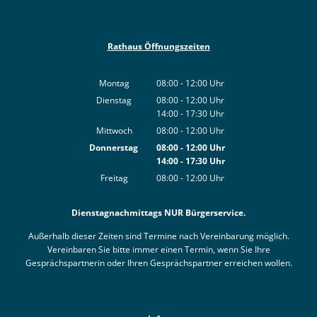
Rathaus Öffnungszeiten
Montag
08:00
-
12:00
Uhr
Von 08:00 bis 12:00 Uhr
Dienstag
08:00
-
12:00
Uhr
14:00
-
17:30
Von 08:00 bis 12:00 Uhr
Uhr
Von 14:00 bis 17:30 Uhr
Mittwoch
08:00
-
12:00
Uhr
Von 08:00 bis 12:00 Uhr
Donnerstag
08:00
-
12:00
Uhr
14:00
-
17:30
Von 08:00 bis 12:00 Uhr
Uhr
Von 14:00 bis 17:30 Uhr
Freitag
08:00
-
12:00
Uhr
Von 08:00 bis 12:00 Uhr
Dienstagnachmittags NUR Bürgerservice.
Außerhalb dieser Zeiten sind Termine nach Vereinbarung möglich.
Vereinbaren Sie bitte immer einen Termin, wenn Sie Ihre
Gesprächspartnerin oder Ihren Gesprächspartner erreichen wollen.