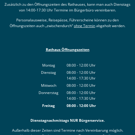
Zusätzlich zu den Öffnungszeiten des Rathauses, kann man auch Dienstags
von 14:00-17:30 Uhr Termine im Bürgerbüro vereinbaren.
Personalausweise, Reisepässe, Führerscheine können zu den
Öffnungszeiten auch „zwischendurch“
ohne Termin
abgeholt werden.
Rathaus Öffnungszeiten
Montag
08:00
-
12:00
Uhr
Von 08:00 bis 12:00 Uhr
Dienstag
08:00
-
12:00
Uhr
14:00
-
17:30
Von 08:00 bis 12:00 Uhr
Uhr
Von 14:00 bis 17:30 Uhr
Mittwoch
08:00
-
12:00
Uhr
Von 08:00 bis 12:00 Uhr
Donnerstag
08:00
-
12:00
Uhr
14:00
-
17:30
Von 08:00 bis 12:00 Uhr
Uhr
Von 14:00 bis 17:30 Uhr
Freitag
08:00
-
12:00
Uhr
Von 08:00 bis 12:00 Uhr
Dienstagnachmittags NUR Bürgerservice.
Außerhalb dieser Zeiten sind Termine nach Vereinbarung möglich.