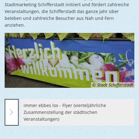
Ukraine
Stadtmarketing Schifferstadt initiiert und fördert zahlreiche
Bauen, S
Jugendtre
Veranstaltungen, die Schifferstadt das ganze Jahr über
Partnerst
beleben und zahlreiche Besucher aus Nah und Fern
Klimasch
Stadtarch
Wir als A
anziehen.
Umweltsc
Ernst-Joh
Barrierefr
© Stadt Schifferstadt
immer ebbes los - Flyer (vierteljährliche
Zusammenstellung der städtischen
Veranstaltungen)