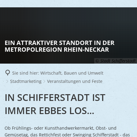
LEBEN
Vereine
RATHAUS
EIN ATTRAKTIVER STANDORT IN DER
Gesundhei
METROPOLREGION RHEIN-NECKAR
BILDUNG
Aktuelles
Kinder u
© Stadt Schifferstadt
KULTU
Bürgerdi
Senioren
Sie sind hier:
Wirtschaft, Bauen und Umwelt
Veranstal
Bürgerme
TOURISM
Asylsuch
Stadtmarketing
Veranstaltungen und Feste
Kultur
Bürger- 
Mobilität
WIRTSCHA
VERANSTALTUNGEN
IN SCHIFFERSTADT IST
Rund um S
Stadtbüc
BAUEN 
Politik
Märkte
UND
IMMER EBBES LOS...
UMWEL
Gastgebe
Schulen
Ausschre
Religiöse
FESTE
Stadtmar
Schiffers
Volkshoc
Stadtkuri
Friedhöfe
Ob Frühlings- oder Kunsthandwerkermarkt, Obst- und
Wirtschaf
Goldener
Gemüsetag, das Rettichfest oder Swinging Schifferstadt - das
Musiksch
Wahlen