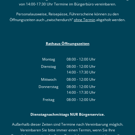
von 14:00-17:30 Uhr Termine im Bürgerbüro vereinbaren.
Personalausweise, Reisepässe, Führerscheine können zu den
Öffnungszeiten auch „zwischendurch“
ohne Termin
abgeholt werden.
Rathaus Öffnungszeiten
Montag
08:00
-
12:00
Uhr
Von 08:00 bis 12:00 Uhr
Dienstag
08:00
-
12:00
Uhr
14:00
-
17:30
Von 08:00 bis 12:00 Uhr
Uhr
Von 14:00 bis 17:30 Uhr
Mittwoch
08:00
-
12:00
Uhr
Von 08:00 bis 12:00 Uhr
Donnerstag
08:00
-
12:00
Uhr
14:00
-
17:30
Von 08:00 bis 12:00 Uhr
Uhr
Von 14:00 bis 17:30 Uhr
Freitag
08:00
-
12:00
Uhr
Von 08:00 bis 12:00 Uhr
Dienstagnachmittags NUR Bürgerservice.
Außerhalb dieser Zeiten sind Termine nach Vereinbarung möglich.
Vereinbaren Sie bitte immer einen Termin, wenn Sie Ihre