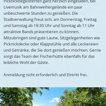
Picknickbegeisterten ganz herzlich eingeladen, bei
Ukraine
Bauen, S
Livemusik am Bahnweihergelände ein paar
Jugendtre
Partnerst
unbeschwerte Stunden zu genießen. Die
Klimasch
Stadtarch
Wir als A
Stadtverwaltung freut sich, am Donnerstag, Freitag
Umweltsc
und Samstag ab 18:30 Uhr und Sonntag ab 11 Uhr
Ernst-Joh
Barrierefr
attraktive Bands präsentieren zu können.
Mitzubringen sind gute Laune, Sitzgelegenheiten wie
Picknickdecke oder Klappstühle und alle Leckereien
und Getränke, die Sie dort genießen möchten. Gerne
sorgt das Team der Fischerhütte ebenfalls für das
leibliche Wohl der Gäste.
Anmeldung nicht erforderlich und Eintritt frei.