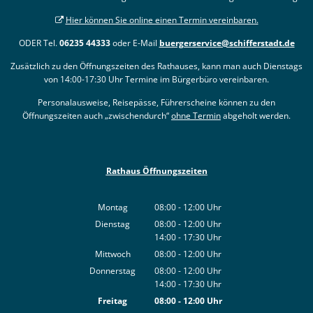
Hier können Sie online einen Termin vereinbaren.
ODER Tel.
06235 44333
oder E-Mail
buergerservice@schifferstadt.de
Zusätzlich zu den Öffnungszeiten des Rathauses, kann man auch Dienstags
von 14:00-17:30 Uhr Termine im Bürgerbüro vereinbaren.
Personalausweise, Reisepässe, Führerscheine können zu den
Öffnungszeiten auch „zwischendurch“
ohne Termin
abgeholt werden.
Rathaus Öffnungszeiten
Montag
08:00
-
12:00
Uhr
Von 08:00 bis 12:00 Uhr
Dienstag
08:00
-
12:00
Uhr
14:00
-
17:30
Von 08:00 bis 12:00 Uhr
Uhr
Von 14:00 bis 17:30 Uhr
Mittwoch
08:00
-
12:00
Uhr
Von 08:00 bis 12:00 Uhr
Donnerstag
08:00
-
12:00
Uhr
14:00
-
17:30
Von 08:00 bis 12:00 Uhr
Uhr
Von 14:00 bis 17:30 Uhr
Freitag
08:00
-
12:00
Uhr