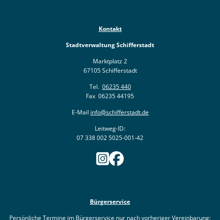
Ukraine
Bauen, S
Jugendtre
Partnerst
Kontakt
Klimasch
Stadtarch
Wir als A
Stadtverwaltung Schifferstadt
Umweltsc
Ernst-Joh
Barrierefr
Marktplatz 2
67105 Schifferstadt
Tel.
06235 440
Fax 06235 44195
E-Mail
info@schifferstadt.de
Leitweg-ID:
07 338 002 5025-001-42
Bürgerservice
Persönliche Termine im Bürgerservice nur nach vorheriger Vereinbarung: