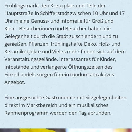
Ukraine
Frühlingsmarkt den Kreuzplatz und Teile der
Bauen, S
Jugendtre
Partnerst
Hauptstraße in Schifferstadt zwischen 10 Uhr und 17
Klimasch
Uhr in eine Genuss- und Infomeile für Groß und
Stadtarch
Wir als A
Klein. Besucherinnen und Besucher haben die
Umweltsc
Ernst-Joh
Barrierefr
Gelegenheit durch die Stadt zu schlendern und zu
genießen. Pflanzen, frühlingshafte Deko, Holz- und
Keramikobjekte und Vieles mehr finden sich auf dem
Veranstaltungsgelände. Interessantes für Kinder,
Infostände und verlängerte Öffnungszeiten des
Einzelhandels sorgen für ein rundum attraktives
Angebot.
Eine ausgesuchte Gastronomie mit Sitzgelegenheiten
direkt im Marktbereich und ein musikalisches
Rahmenprogramm werden den Tag abrunden.