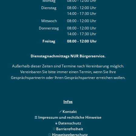
Montag
08:00
-
12:00
Uhr
Von 08:00 bis 12:00 Uhr
Dienstag
08:00
-
12:00
Uhr
14:00
-
17:30
Von 08:00 bis 12:00 Uhr
Uhr
Von 14:00 bis 17:30 Uhr
Mittwoch
08:00
-
12:00
Uhr
Von 08:00 bis 12:00 Uhr
Donnerstag
08:00
-
12:00
Uhr
14:00
-
17:30
Von 08:00 bis 12:00 Uhr
Uhr
Von 14:00 bis 17:30 Uhr
Freitag
08:00
-
12:00
Uhr
Von 08:00 bis 12:00 Uhr
Dienstagnachmittags NUR Bürgerservice.
Außerhalb dieser Zeiten sind Termine nach Vereinbarung möglich.
Vereinbaren Sie bitte immer einen Termin, wenn Sie Ihre
Gesprächspartnerin oder Ihren Gesprächspartner erreichen wollen.
Infos
Kontakt
Impressum und rechtliche Hinweise
Datenschutz
Barrierefreiheit
Hinweisgeberschutz