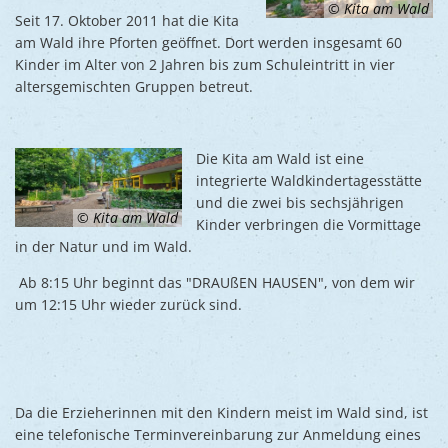
Ukraine
© Kita am Wald
WALD"
Seit 17. Oktober 2011 hat die Kita
Bauen, S
Jugendtre
Partnerst
am Wald ihre Pforten geöffnet. Dort werden insgesamt 60
Klimasch
Kinder im Alter von 2 Jahren bis zum Schuleintritt in vier
Stadtarch
Wir als A
altersgemischten Gruppen betreut.
Umweltsc
Ernst-Joh
Barrierefr
Die Kita am Wald ist eine
integrierte Waldkindertagesstätte
und die zwei bis sechsjährigen
© Kita am Wald
Kinder verbringen die Vormittage
in der Natur und im Wald.
Ab 8:15 Uhr beginnt das "DRAUßEN HAUSEN", von dem wir
um 12:15 Uhr wieder zurück sind.
Da die Erzieherinnen mit den Kindern meist im Wald sind, ist
eine telefonische Terminvereinbarung zur Anmeldung eines