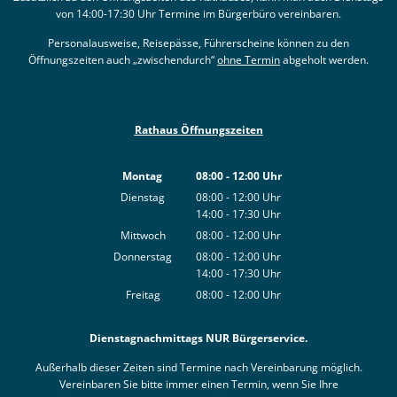
von 14:00-17:30 Uhr Termine im Bürgerbüro vereinbaren.
Personalausweise, Reisepässe, Führerscheine können zu den
Öffnungszeiten auch „zwischendurch“
ohne Termin
abgeholt werden.
Rathaus Öffnungszeiten
Montag
08:00
-
12:00
Uhr
Von 08:00 bis 12:00 Uhr
Dienstag
08:00
-
12:00
Uhr
14:00
-
17:30
Von 08:00 bis 12:00 Uhr
Uhr
Von 14:00 bis 17:30 Uhr
Mittwoch
08:00
-
12:00
Uhr
Von 08:00 bis 12:00 Uhr
Donnerstag
08:00
-
12:00
Uhr
14:00
-
17:30
Von 08:00 bis 12:00 Uhr
Uhr
Von 14:00 bis 17:30 Uhr
Freitag
08:00
-
12:00
Uhr
Von 08:00 bis 12:00 Uhr
Dienstagnachmittags NUR Bürgerservice.
Außerhalb dieser Zeiten sind Termine nach Vereinbarung möglich.
Vereinbaren Sie bitte immer einen Termin, wenn Sie Ihre