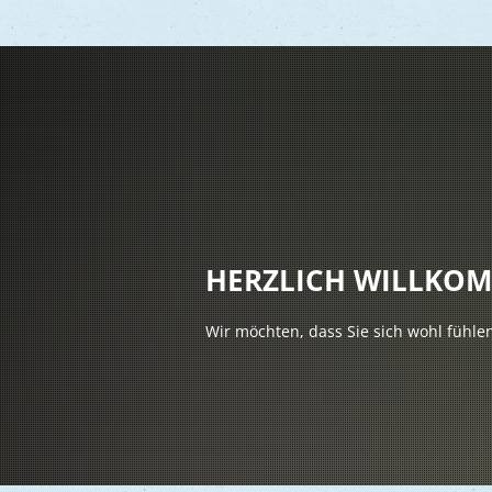
Vere
Gesu
Kind
HERZLICH WILLKO
Seni
Wir möchten, dass Sie sich wohl fühle
Asyl
Mobi
Märk
Reli