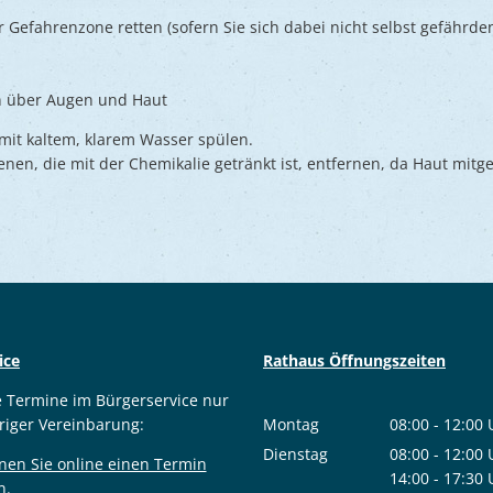
r Gefahrenzone retten (sofern Sie sich dabei nicht selbst gefährden
n über Augen und Haut
mit kaltem, klarem Wasser spülen.
enen, die mit der Chemikalie getränkt ist, entfernen, da Haut mit
ice
Rathaus Öffnungszeiten
e Termine im Bürgerservice nur
riger Vereinbarung:
Montag
08:00
-
12:00
Von 08:00 bis
Dienstag
08:00
-
12:00
nen Sie online einen Termin
Von 08:00 bis
14:00
-
17:30
n.