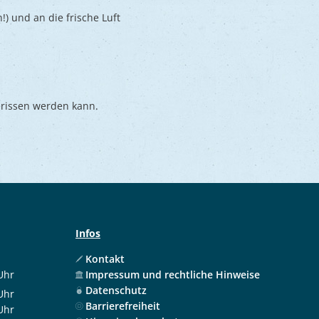
!) und an die frische Luft
gerissen werden kann.
Infos
Kontakt
Uhr
Impressum und rechtliche Hinweise
 12:00 Uhr
Datenschutz
Uhr
Barrierefreiheit
 12:00 Uhr
Uhr