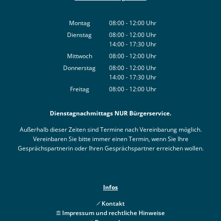
Montag
08:00
-
12:00
Uhr
Von 08:00 bis 12:00 Uhr
Dienstag
08:00
-
12:00
Uhr
14:00
-
17:30
Von 08:00 bis 12:00 Uhr
Uhr
Von 14:00 bis 17:30 Uhr
Mittwoch
08:00
-
12:00
Uhr
Von 08:00 bis 12:00 Uhr
Donnerstag
08:00
-
12:00
Uhr
14:00
-
17:30
Von 08:00 bis 12:00 Uhr
Uhr
Von 14:00 bis 17:30 Uhr
Freitag
08:00
-
12:00
Uhr
Von 08:00 bis 12:00 Uhr
Dienstagnachmittags NUR Bürgerservice.
Außerhalb dieser Zeiten sind Termine nach Vereinbarung möglich.
Vereinbaren Sie bitte immer einen Termin, wenn Sie Ihre
Gesprächspartnerin oder Ihren Gesprächspartner erreichen wollen.
Infos
Kontakt
Impressum und rechtliche Hinweise