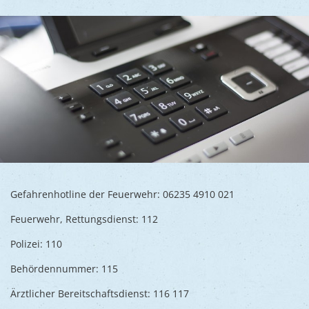
Ukraine
Bauen, S
Jugendtre
Partnerst
Klimasch
Stadtarch
Wir als A
Umweltsc
Ernst-Joh
Barrierefr
Gefahrenhotline der Feuerwehr: 06235 4910 021
Feuerwehr, Rettungsdienst: 112
Polizei: 110
Behördennummer: 115
Ärztlicher Bereitschaftsdienst: 116 117