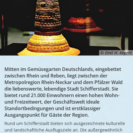
Ukraine
Bauen, S
Jugendtre
Partnerst
Klimasch
Stadtarch
Wir als A
Umweltsc
Ernst-Joh
Barrierefr
© Emil H. Kepert
Mitten im Gemüsegarten Deutschlands, eingebettet
zwischen Rhein und Reben, liegt zwischen der
Metropolregion Rhein-Neckar und dem Pfälzer Wald
die liebenswerte, lebendige Stadt Schifferstadt. Sie
bietet rund 21.000 Einwohnern einen hohen Wohn-
und Freizeitwert, der Geschäftswelt ideale
Standortbedingungen und ist erstklassiger
Ausgangspunkt für Gäste der Region.
Rund um Schifferstadt bieten sich ausgezeichnete kulturelle
und landschaftliche Ausflugsziele an. Die außergewöhnlich