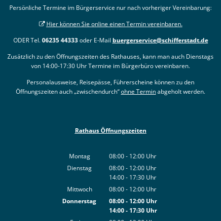
Persönliche Termine im Bürgerservice nur nach vorheriger Vereinbarung:
Hier können Sie online einen Termin vereinbaren.
ODER Tel.
06235 44333
oder E-Mail
buergerservice@schifferstadt.de
Zusätzlich zu den Öffnungszeiten des Rathauses, kann man auch Dienstags
von 14:00-17:30 Uhr Termine im Bürgerbüro vereinbaren.
Personalausweise, Reisepässe, Führerscheine können zu den
Öffnungszeiten auch „zwischendurch“
ohne Termin
abgeholt werden.
Rathaus Öffnungszeiten
Montag
08:00
-
12:00
Uhr
Von 08:00 bis 12:00 Uhr
Dienstag
08:00
-
12:00
Uhr
14:00
-
17:30
Von 08:00 bis 12:00 Uhr
Uhr
Von 14:00 bis 17:30 Uhr
Mittwoch
08:00
-
12:00
Uhr
Von 08:00 bis 12:00 Uhr
Donnerstag
08:00
-
12:00
Uhr
14:00
-
17:30
Von 08:00 bis 12:00 Uhr
Uhr
Von 14:00 bis 17:30 Uhr