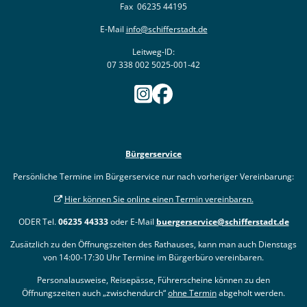
Ukraine
Fax 06235 44195
Bauen, S
Jugendtre
Partnerst
E-Mail
info@schifferstadt.de
Klimasch
Stadtarch
Wir als A
Leitweg-ID:
07 338 002 5025-001-42
Umweltsc
Ernst-Joh
Barrierefr
Bürgerservice
Persönliche Termine im Bürgerservice nur nach vorheriger Vereinbarung:
Hier können Sie online einen Termin vereinbaren.
ODER Tel.
06235 44333
oder E-Mail
buergerservice@schifferstadt.de
Zusätzlich zu den Öffnungszeiten des Rathauses, kann man auch Dienstags
von 14:00-17:30 Uhr Termine im Bürgerbüro vereinbaren.
Personalausweise, Reisepässe, Führerscheine können zu den
Öffnungszeiten auch „zwischendurch“
ohne Termin
abgeholt werden.