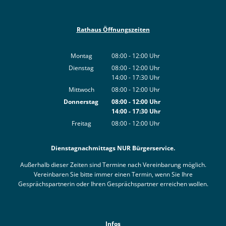
Rathaus Öffnungszeiten
Montag
08:00
-
12:00
Uhr
Von 08:00 bis 12:00 Uhr
Dienstag
08:00
-
12:00
Uhr
14:00
-
17:30
Von 08:00 bis 12:00 Uhr
Uhr
Von 14:00 bis 17:30 Uhr
Mittwoch
08:00
-
12:00
Uhr
Von 08:00 bis 12:00 Uhr
Donnerstag
08:00
-
12:00
Uhr
14:00
-
17:30
Von 08:00 bis 12:00 Uhr
Uhr
Von 14:00 bis 17:30 Uhr
Freitag
08:00
-
12:00
Uhr
Von 08:00 bis 12:00 Uhr
Dienstagnachmittags NUR Bürgerservice.
Außerhalb dieser Zeiten sind Termine nach Vereinbarung möglich.
Vereinbaren Sie bitte immer einen Termin, wenn Sie Ihre
Gesprächspartnerin oder Ihren Gesprächspartner erreichen wollen.
Infos