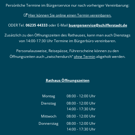
Persönliche Termine im Bürgerservice nur nach vorheriger Vereinbarung:
Hier können Sie online einen Termin vereinbaren.
ODER Tel.
06235 44333
oder E-Mail
buergerservice@schifferstadt.de
Zusätzlich zu den Öffnungszeiten des Rathauses, kann man auch Dienstags
von 14:00-17:30 Uhr Termine im Bürgerbüro vereinbaren.
Personalausweise, Reisepässe, Führerscheine können zu den
Öffnungszeiten auch „zwischendurch“
ohne Termin
abgeholt werden.
Rathaus Öffnungszeiten
Montag
08:00
-
12:00
Uhr
Von 08:00 bis 12:00 Uhr
Dienstag
08:00
-
12:00
Uhr
14:00
-
17:30
Von 08:00 bis 12:00 Uhr
Uhr
Von 14:00 bis 17:30 Uhr
Mittwoch
08:00
-
12:00
Uhr
Von 08:00 bis 12:00 Uhr
Donnerstag
08:00
-
12:00
Uhr
14:00
-
17:30
Von 08:00 bis 12:00 Uhr
Uhr
Von 14:00 bis 17:30 Uhr