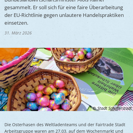
Ukraine
gesammelt. Er soll sich für eine faire Überarbeitung
Bauen, S
Jugendtre
Partnerst
der EU-Richtlinie gegen unlautere Handelspraktiken
Klimasch
Stadtarch
einsetzen.
Wir als A
Umweltsc
Ernst-Joh
31. März 2026
Barrierefr
© Stadt Schifferstadt
Die Osterhasen des Weltladenteams und der Fairtrade Stadt
Arbeitsgruppe waren am 27.03. auf dem Wochenmarkt und