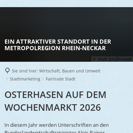
LEBEN
Vereine
RATHAUS
EIN ATTRAKTIVER STANDORT IN DER
Gesundhei
METROPOLREGION RHEIN-NECKAR
BILDUNG
Aktuelles
Kinder u
© Stadt Schifferstadt
KULTU
Bürgerdi
Senioren
Sie sind hier:
Wirtschaft, Bauen und Umwelt
Veranstal
Bürgerme
TOURISM
Asylsuch
Stadtmarketing
Fairtrade Stadt
Kultur
Bürger- 
Mobilität
WIRTSCHA
OSTERHASEN AUF DEM
Rund um S
Stadtbüc
BAUEN 
Politik
Märkte
WOCHENMARKT 2026
UMWEL
Gastgebe
Schulen
Ausschre
Religiöse
Stadtmar
Schiffers
Volkshoc
Stadtkuri
Friedhöfe
In diesem Jahr werden Unterschriften an den
Wirtschaf
Goldener
Musiksch
Bundeslandwirtschaftsminister Alois Rainer
Wahlen