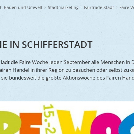
Frühlingsmarkt
Glaubensgemeinschaften
Jüdischer Friedhof
A
dhöfe
Partnerstädte
Ernst-Johann-Lite
Zucht- und Tierschutz
R
ft, Bauen und Umwelt
Stadtmarketing
Fairtrade Stadt
Faire W
Umweltschu
Laden
Kunsthandwerkermarkt
Waldfriedhof
F
A
ine
Wir als Arbeitgeber
R
L
A
S
Barrierefreiheit
S
E IN SCHIFFERSTADT
S
S
n lädt die Faire Woche jeden September alle Menschen in 
V
ren Handel in ihrer Region zu besuchen oder selbst zu org
V
 sie bundesweit die größte Aktionswoche des Fairen Handel
V
B