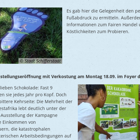
Es gab hier die Gelegenheit den p
Fußabdruck zu ermitteln. Außerde
Informationen zum Fairen Handel 
Köstlichkeiten zum Probieren.
© Stadt Schifferstadt
sstellungseröffnung mit Verkostung am Montag 18.09. im Foyer 
ieben Schokolade: Fast 9
n sie jedes Jahr pro Kopf. Doch
ittere Kehrseite: Die Mehrheit der
tafrika lebt deutlich unter der
p-Ausstellung der Kampagne
re Einkommen von
ern, die katastrophalen
erischen Arbeitsbedingungen auf