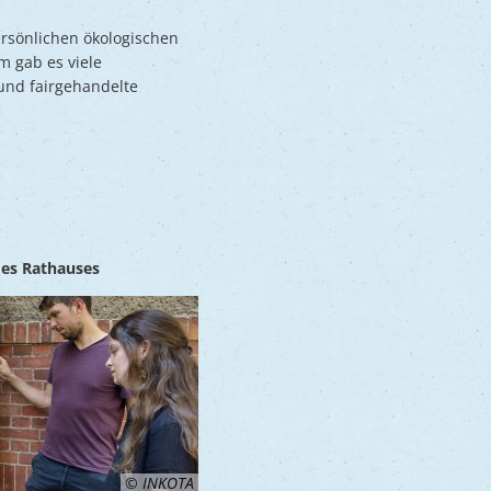
ersönlichen ökologischen
m gab es viele
und fairgehandelte
des Rathauses
© INKOTA