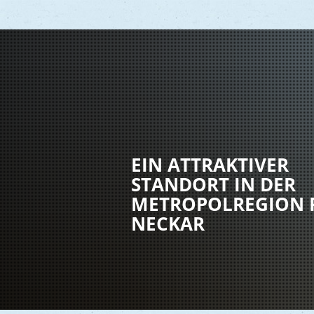
Vere
Gesu
EIN ATTRAKTIVER
Kind
STANDORT IN DER
Seni
METROPOLREGION 
Asyl
NECKAR
Mobi
Märk
Reli