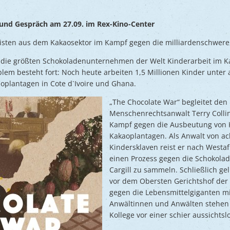
 und Gespräch am 27.09. im Rex-Kino-Center
ivisten aus dem Kakaosektor im Kampf gegen die milliardenschwere
 die größten Schokoladenunternehmen der Welt Kinderarbeit im K
lem besteht fort: Noch heute arbeiten 1,5 Millionen Kinder unter
plantagen in Cote d`Ivoire und Ghana.
„The Chocolate War“ begleitet de
Menschenrechtsanwalt Terry Colli
Kampf gegen die Ausbeutung von K
Kakaoplantagen. Als Anwalt von a
Kindersklaven reist er nach Westa
einen Prozess gegen die Schokolad
Cargill zu sammeln. Schließlich gel
vor dem Obersten Gerichtshof der
gegen die Lebensmittelgiganten m
Anwältinnen und Anwälten stehen 
Kollege vor einer schier aussichtsl