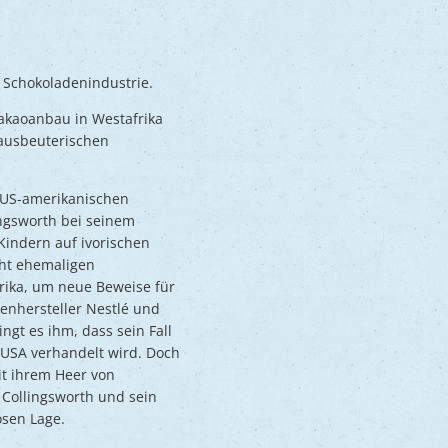
 Schokoladenindustrie.
akaoanbau in Westafrika
 ausbeuterischen
n US-amerikanischen
ngsworth bei seinem
indern auf ivorischen
cht ehemaligen
frika, um neue Beweise für
enhersteller Nestlé und
ingt es ihm, dass sein Fall
 USA verhandelt wird. Doch
it ihrem Heer von
Collingsworth und sein
osen Lage.