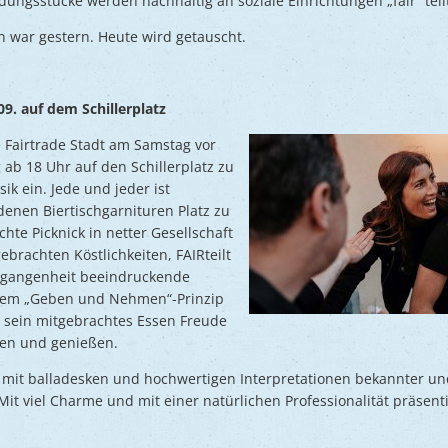
dungsstücke werden nachhaltig an soziale Einrichtungen „fair“ teil
war gestern. Heute wird getauscht.
09. auf dem Schillerplatz
ie Fairtrade Stadt am Samstag vor
b 18 Uhr auf den Schillerplatz zu
ik ein. Jede und jeder ist
enen Biertischgarnituren Platz zu
te Picknick in netter Gesellschaft
ebrachten Köstlichkeiten, FAIRteilt
rgangenheit beeindruckende
 dem „Geben und Nehmen“-Prinzip
sein mitgebrachtes Essen Freude
en und genießen.
mit balladesken und hochwertigen Interpretationen bekannter und
Mit viel Charme und mit einer natürlichen Professionalität präsenti