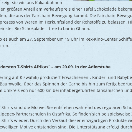
 zeigt sie wie aus Kakaobohnen
en größten Anteil am Verkaufspreis einer Tafel Schokolade beko
sten, die aus der Fairchain-Bewegung kommt. Die Fairchain-Bewegun
ozess von Waren im Herkunftsland der Rohstoffe zu belassen. Hier
einster Bio-Schokolade – tree to bar in Ghana.
es auch am 27. September um 19 Uhr im Rex-Kino-Center Schiffer
hren.
ersten T-Shirts Afrikas“ – am 20.09. in der Adlerstube
erling auf Kiswahili) produziert Erwachsenen-, Kinder- und Babyb
Baumwolle, über das Spinnen der Garne bis hin zum fertig bedruck
nem Umkreis von nur 600 km bei inhabergeführten tansanischen un
Shirts sind die Motive. Sie entstehen während des regulären Schu
pepeo-Partnerschulen in Ostafrika. So finden sich beispielsweise
-Shirts wieder. Durch den Verkauf dieser einzigartigen Produkte 
jeweiligen Motive entstanden sind. Die Unterstützung erfolgt dur