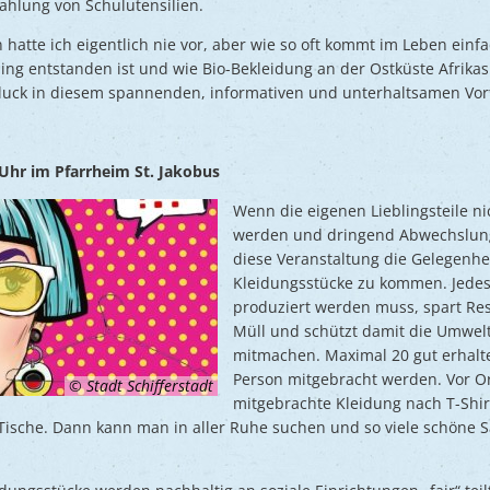
hlung von Schulutensilien.
hatte ich eigentlich nie vor, aber wie so oft kommt im Leben einfa
ng entstanden ist und wie Bio-Bekleidung an der Ostküste Afrikas 
luck in diesem spannenden, informativen und unterhaltsamen Vor
 Uhr im Pfarrheim St. Jakobus
Wenn die eigenen Lieblingsteile n
werden und dringend Abwechslung g
diese Veranstaltung die Gelegenhe
Kleidungsstücke zu kommen. Jedes 
produziert werden muss, spart Res
Müll und schützt damit die Umwelt
mitmachen. Maximal 20 gut erhalt
Person mitgebracht werden. Vor Ort
© Stadt Schifferstadt
mitgebrachte Kleidung nach T-Shir
Tische. Dann kann man in aller Ruhe suchen und so viele schöne