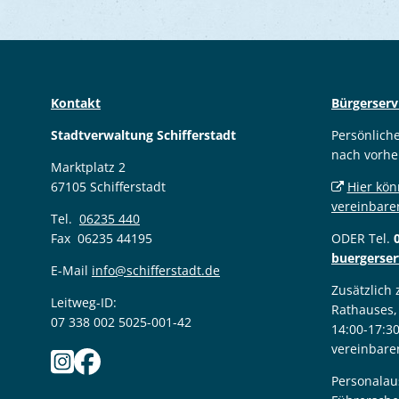
Kontakt
Bürgerserv
Stadtverwaltung Schifferstadt
Persönlich
nach vorhe
Marktplatz 2
67105 Schifferstadt
Hier kön
vereinbare
Tel.
06235 440
Fax 06235 44195
ODER Tel.
buergerser
E-Mail
info@schifferstadt.de
Zusätzlich
Leitweg-ID:
Rathauses,
07 338 002 5025-001-42
14:00-17:3
vereinbare
Personalau