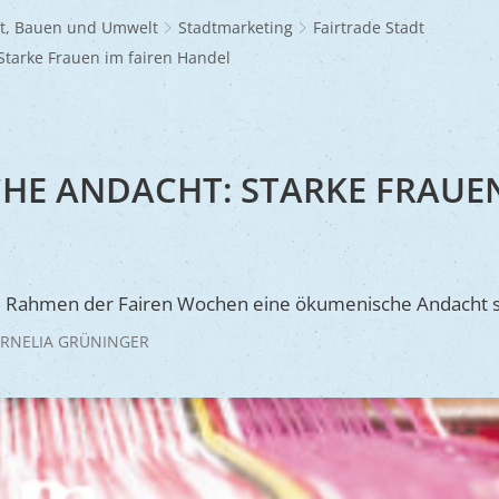
Frühlingsmarkt
Glaubensgemeinschaften
Jüdischer Friedhof
A
dhöfe
Partnerstädte
Ernst-Johann-Lite
Zucht- und Tierschutz
R
ft, Bauen und Umwelt
Stadtmarketing
Fairtrade Stadt
Umweltschu
Laden
Kunsthandwerkermarkt
Waldfriedhof
F
A
ine
Wir als Arbeitgeber
tarke Frauen im fairen Handel
R
L
A
S
Barrierefreiheit
S
S
HE ANDACHT: STARKE FRAUEN
S
V
V
 Rahmen der Fairen Wochen eine ökumenische Andacht st
V
RNELIA GRÜNINGER
B