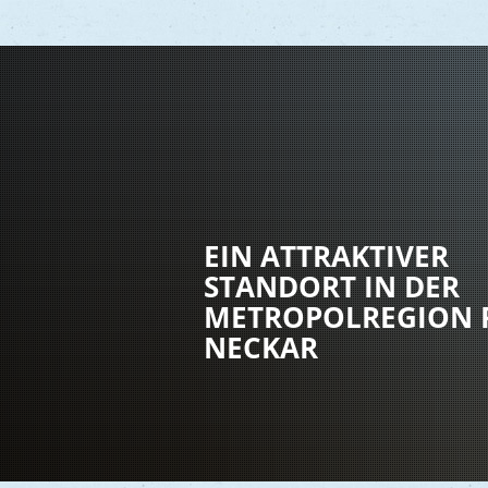
Vere
Gesu
EIN ATTRAKTIVER
Kind
STANDORT IN DER
Seni
METROPOLREGION 
Asyl
NECKAR
Mobi
Märk
Reli