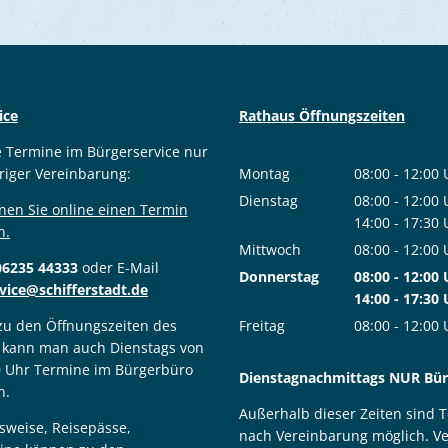
ice
Rathaus Öffnungszeiten
e Termine im Bürgerservice nur
riger Vereinbarung:
Montag
08:00
-
12:00
Von 08:00 bis
Dienstag
08:00
-
12:00
nen Sie online einen Termin
Von 08:00 bis
14:00
-
17:30
n.
Von 14:00 bis
Mittwoch
08:00
-
12:00
06235 44333
oder E-Mail
Von 08:00 bis
Donnerstag
08:00
-
12:00
vice@schifferstadt.de
Von 08:00 bis
14:00
-
17:30
Von 14:00 bis
 zu den Öffnungszeiten des
Freitag
08:00
-
12:00
 kann man auch Dienstags von
Von 08:00 bis
0 Uhr Termine im Bürgerbüro
Dienstagnachmittags NUR Bürg
n.
Außerhalb dieser Zeiten sind 
sweise, Reisepässe,
nach Vereinbarung möglich. V