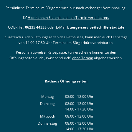
Persönliche Termine im Bürgerservice nur nach vorheriger Vereinbarung:
Hier können Sie online einen Termin vereinbaren.
ODER Tel.
06235 44333
oder E-Mail
buergerservice@schifferstadt.de
Zusätzlich zu den Öffnungszeiten des Rathauses, kann man auch Dienstags
von 14:00-17:30 Uhr Termine im Bürgerbüro vereinbaren.
Personalausweise, Reisepässe, Führerscheine können zu den
Öffnungszeiten auch „zwischendurch“
ohne Termin
abgeholt werden.
Rathaus Öffnungszeiten
Montag
08:00
-
12:00
Uhr
Von 08:00 bis 12:00 Uhr
Dienstag
08:00
-
12:00
Uhr
14:00
-
17:30
Von 08:00 bis 12:00 Uhr
Uhr
Von 14:00 bis 17:30 Uhr
Mittwoch
08:00
-
12:00
Uhr
Von 08:00 bis 12:00 Uhr
Donnerstag
08:00
-
12:00
Uhr
14:00
-
17:30
Von 08:00 bis 12:00 Uhr
Uhr