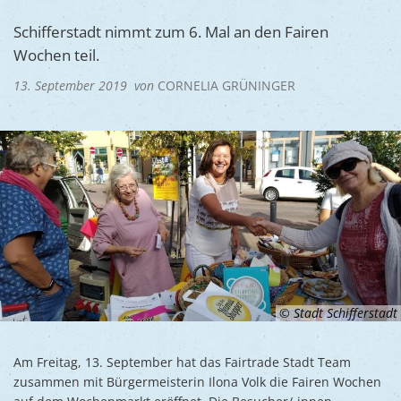
Ukraine
Bauen, S
Jugendtre
Schifferstadt nimmt zum 6. Mal an den Fairen
Partnerst
Wochen teil.
Klimasch
Stadtarch
Wir als A
13. September 2019
von
CORNELIA GRÜNINGER
Umweltsc
Ernst-Joh
Barrierefr
© Stadt Schifferstadt
Am Freitag, 13. September hat das Fairtrade Stadt Team
zusammen mit Bürgermeisterin Ilona Volk die Fairen Wochen