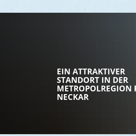
Vere
Gesu
EIN ATTRAKTIVER
Kind
STANDORT IN DER
Seni
METROPOLREGION 
Asyl
NECKAR
Mobi
Märk
Reli