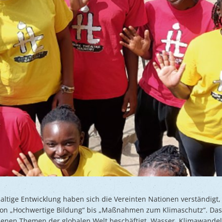
haltige Entwicklung haben sich die Vereinten Nationen verständigt,
 von „Hochwertige Bildung“ bis „Maßnahmen zum Klimaschutz“. Das 
denen Themen der globalen Welt beschäftigt, Wasser, Klimawandel, 