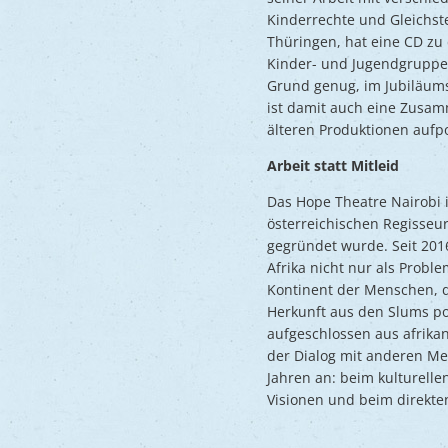
Kinderrechte und Gleichst
Thüringen, hat eine CD zu
Kinder- und Jugendgruppen
Grund genug, im Jubiläums
ist damit auch eine Zusam
älteren Produktionen aufpol
Arbeit statt Mitleid
Das Hope Theatre Nairobi i
österreichischen Regisseu
gegründet wurde. Seit 2016
Afrika nicht nur als Probl
Kontinent der Menschen, di
Herkunft aus den Slums pos
aufgeschlossen aus afrikan
der Dialog mit anderen Men
Jahren an: beim kulturell
Visionen und beim direkt