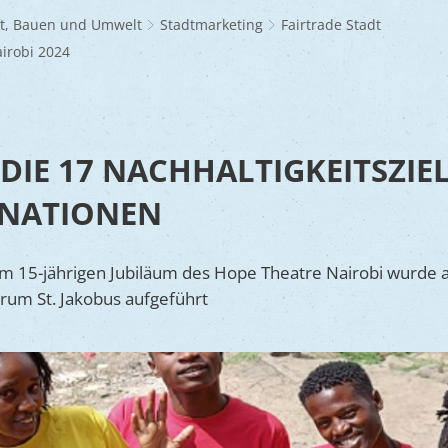
Frühlingsmarkt
Glaubensgemeinschaften
Jüdischer Friedhof
A
dhöfe
Partnerstädte
Ernst-Johann-Lite
Zucht- und Tierschutz
R
ft, Bauen und Umwelt
Stadtmarketing
Fairtrade Stadt
Umweltschu
Laden
Kunsthandwerkermarkt
Waldfriedhof
F
A
ine
Wir als Arbeitgeber
airobi 2024
R
L
A
S
Barrierefreiheit
S
S
- DIE 17 NACHHALTIGKEITSZIE
S
 NATIONEN
V
V
um 15-jährigen Jubiläum des Hope Theatre Nairobi wurde 
V
trum St. Jakobus aufgeführt
B