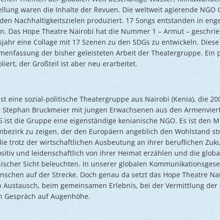
ellung waren die Inhalte der Revuen. Die weltweit agierende NGO 
 den Nachhaltigkeitszielen produziert. 17 Songs entstanden in e
. Das Hope Theatre Nairobi hat die Nummer 1 – Armut – geschrie
jahr eine Collage mit 17 Szenen zu den SDGs zu entwickeln. Diese
menfassung der bisher geleisteten Arbeit der Theatergruppe. Ein
iert, der Großteil ist aber neu erarbeitet.
st eine sozial-politische Theatergruppe aus Nairobi (Kenia), die 2
r Stephan Bruckmeier mit jungen Erwachsenen aus den Armenvier
 ist die Gruppe eine eigenständige kenianische NGO. Es ist den M
embezirk zu zeigen, der den Europäern angeblich den Wohlstand str
e trotz der wirtschaftlichen Ausbeutung an ihrer beruflichen Zukun
itiv und leidenschaftlich von ihrer Heimat erzählen und die glob
ischer Sicht beleuchten. In unserer globalen Kommunikationsgesell
schen auf der Strecke. Doch genau da setzt das Hope Theatre Nair
en Austausch, beim gemeinsamen Erlebnis, bei der Vermittlung de
en Gespräch auf Augenhöhe.