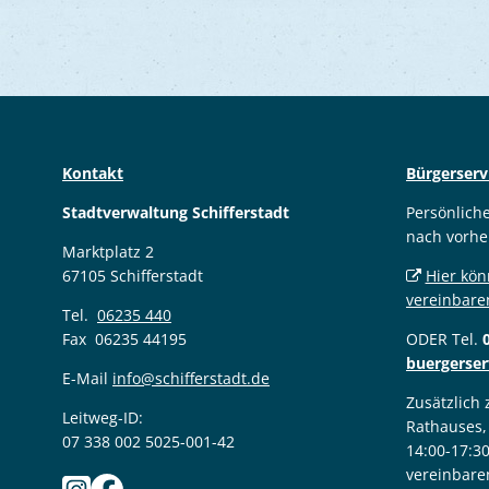
Kontakt
Bürgerserv
Stadtverwaltung Schifferstadt
Persönlich
nach vorhe
Marktplatz 2
67105 Schifferstadt
Hier kön
vereinbare
Tel.
06235 440
Fax 06235 44195
ODER Tel.
buergerser
E-Mail
info@schifferstadt.de
Zusätzlich
Leitweg-ID:
Rathauses,
07 338 002 5025-001-42
14:00-17:3
vereinbare