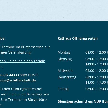
ice
Rathaus Öffnungszeiten
e Termine im Bürgerservice nur
riger Vereinbarung:
Montag
08:00
-
12:00
Von 08:00 bis
Dienstag
08:00
-
12:00
nen Sie online einen Termin
Von 08:00 bis
14:00
-
17:30
n.
Von 14:00 bis
Mittwoch
08:00
-
12:00
06235 44333
oder E-Mail
Von 08:00 bis
Donnerstag
08:00
-
12:00
vice@schifferstadt.de
Von 08:00 bis
14:00
-
17:30
Von 14:00 bis
 zu den Öffnungszeiten des
Freitag
08:00
-
12:00
 kann man auch Dienstags von
Von 08:00 bis
0 Uhr Termine im Bürgerbüro
Dienstagnachmittags NUR Bürg
n.