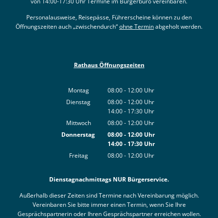
von 14:00-17:30 Uhr Termine im Bürgerbüro vereinbaren.
Personalausweise, Reisepässe, Führerscheine können zu den
Öffnungszeiten auch „zwischendurch“
ohne Termin
abgeholt werden.
Rathaus Öffnungszeiten
Montag
08:00
-
12:00
Uhr
Von 08:00 bis 12:00 Uhr
Dienstag
08:00
-
12:00
Uhr
14:00
-
17:30
Von 08:00 bis 12:00 Uhr
Uhr
Von 14:00 bis 17:30 Uhr
Mittwoch
08:00
-
12:00
Uhr
Von 08:00 bis 12:00 Uhr
Donnerstag
08:00
-
12:00
Uhr
14:00
-
17:30
Von 08:00 bis 12:00 Uhr
Uhr
Von 14:00 bis 17:30 Uhr
Freitag
08:00
-
12:00
Uhr
Von 08:00 bis 12:00 Uhr
Dienstagnachmittags NUR Bürgerservice.
Außerhalb dieser Zeiten sind Termine nach Vereinbarung möglich.
Vereinbaren Sie bitte immer einen Termin, wenn Sie Ihre
Gesprächspartnerin oder Ihren Gesprächspartner erreichen wollen.