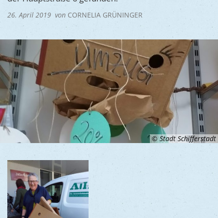
Ukraine
Bauen, S
26. April 2019
von
CORNELIA GRÜNINGER
Jugendtre
Partnerst
Klimasch
Stadtarch
Wir als A
Umweltsc
Ernst-Joh
Barrierefr
© Stadt Schifferstadt