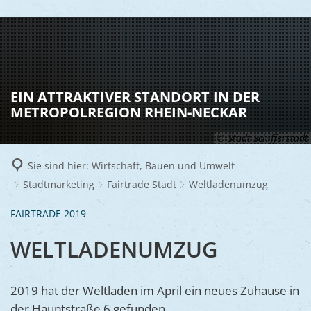
LEBEN
Vereine
RATHAUS
EIN ATTRAKTIVER STANDORT IN DER
Gesundhei
METROPOLREGION RHEIN-NECKAR
BILDUNG
Aktuelles
Kinder u
© Stadt Schifferstadt
KULTU
Bürgerdi
Senioren
Sie sind hier:
Wirtschaft, Bauen und Umwelt
Veranstal
Bürgerme
TOURISM
Asylsuch
Stadtmarketing
Fairtrade Stadt
Weltladenumzug
Kultur
Bürger- 
Mobilität
WIRTSCHA
FAIRTRADE 2019
Rund um S
Stadtbüc
BAUEN 
Politik
Märkte
WELTLADENUMZUG
UMWEL
Gastgebe
Schulen
Ausschre
Religiöse
Stadtmar
Schiffers
Volkshoc
Stadtkuri
Friedhöfe
2019 hat der Weltladen im April ein neues Zuhause in
Wirtschaf
Goldener
der Hauptstraße 6 gefunden.
Musiksch
Wahlen