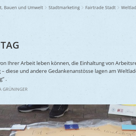
Frühlingsmarkt
Glaubensgemeinschaften
Jüdischer Friedhof
A
dhöfe
Partnerstädte
Ernst-Johann-Lite
Zucht- und Tierschutz
R
ft, Bauen und Umwelt
Stadtmarketing
Fairtrade Stadt
Weltla
Umweltschu
Laden
Kunsthandwerkermarkt
Waldfriedhof
F
A
ine
Wir als Arbeitgeber
R
L
A
S
Barrierefreiheit
S
NTAG
S
S
on Ihrer Arbeit leben können, die Einhaltung von Arbeitsre
V
 – diese und andere Gedankenanstösse lagen am Weltlade
V
“ .
V
A GRÜNINGER
B