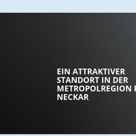
Vere
Gesu
EIN ATTRAKTIVER
Kind
STANDORT IN DER
Seni
METROPOLREGION 
Asyl
NECKAR
Mobi
Märk
Reli