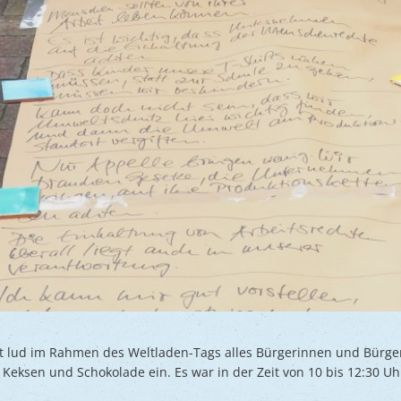
dt lud im Rahmen des Weltladen-Tags alles Bürgerinnen und Bürger
Keksen und Schokolade ein. Es war in der Zeit von 10 bis 12:30 Uh