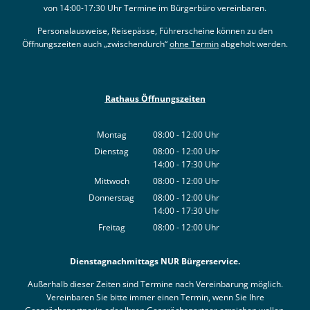
von 14:00-17:30 Uhr Termine im Bürgerbüro vereinbaren.
Personalausweise, Reisepässe, Führerscheine können zu den
Öffnungszeiten auch „zwischendurch“
ohne Termin
abgeholt werden.
Rathaus Öffnungszeiten
Montag
08:00
-
12:00
Uhr
Von 08:00 bis 12:00 Uhr
Dienstag
08:00
-
12:00
Uhr
14:00
-
17:30
Von 08:00 bis 12:00 Uhr
Uhr
Von 14:00 bis 17:30 Uhr
Mittwoch
08:00
-
12:00
Uhr
Von 08:00 bis 12:00 Uhr
Donnerstag
08:00
-
12:00
Uhr
14:00
-
17:30
Von 08:00 bis 12:00 Uhr
Uhr
Von 14:00 bis 17:30 Uhr
Freitag
08:00
-
12:00
Uhr
Von 08:00 bis 12:00 Uhr
Dienstagnachmittags NUR Bürgerservice.
Außerhalb dieser Zeiten sind Termine nach Vereinbarung möglich.
Vereinbaren Sie bitte immer einen Termin, wenn Sie Ihre