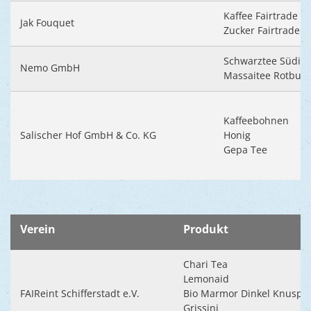
Kaffee Fairtrade
Jak Fouquet
Zucker Fairtrade
Schwarztee Südin
Nemo GmbH
Massaitee Rotbus
Kaffeebohnen
Salischer Hof GmbH & Co. KG
Honig
Gepa Tee
Verein
Produkt
Chari Tea
Lemonaid
FAIReint Schifferstadt e.V.
Bio Marmor Dinkel Knuspe
Grissini