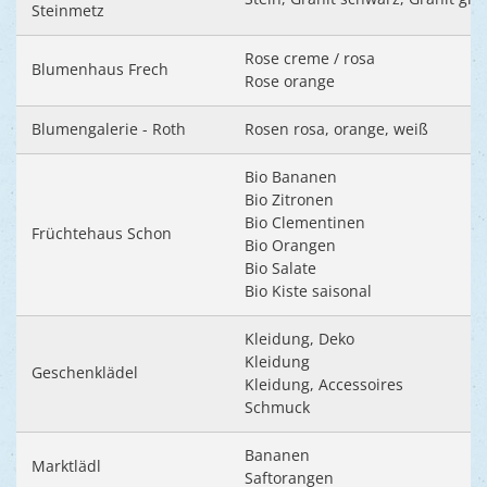
Ukraine
Steinmetz
Bauen, S
Jugendtre
Partnerst
Rose creme / rosa
Klimasch
Blumenhaus Frech
Stadtarch
Rose orange
Wir als A
Umweltsc
Ernst-Joh
Barrierefr
Blumengalerie - Roth
Rosen rosa, orange, weiß
Bio Bananen
Bio Zitronen
Bio Clementinen
Früchtehaus Schon
Bio Orangen
Bio Salate
Bio Kiste saisonal
Kleidung, Deko
Kleidung
Geschenklädel
Kleidung, Accessoires
Schmuck
Bananen
Marktlädl
Saftorangen