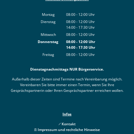
Montag
08:00
-
12:00
Uhr
Von 08:00 bis 12:00 Uhr
Dienstag
08:00
-
12:00
Uhr
14:00
-
17:30
Von 08:00 bis 12:00 Uhr
Uhr
Von 14:00 bis 17:30 Uhr
Mittwoch
08:00
-
12:00
Uhr
Von 08:00 bis 12:00 Uhr
Donnerstag
08:00
-
12:00
Uhr
14:00
-
17:30
Von 08:00 bis 12:00 Uhr
Uhr
Von 14:00 bis 17:30 Uhr
Freitag
08:00
-
12:00
Uhr
Von 08:00 bis 12:00 Uhr
Dienstagnachmittags NUR Bürgerservice.
Außerhalb dieser Zeiten sind Termine nach Vereinbarung möglich.
Vereinbaren Sie bitte immer einen Termin, wenn Sie Ihre
Gesprächspartnerin oder Ihren Gesprächspartner erreichen wollen.
Infos
Kontakt
Impressum und rechtliche Hinweise