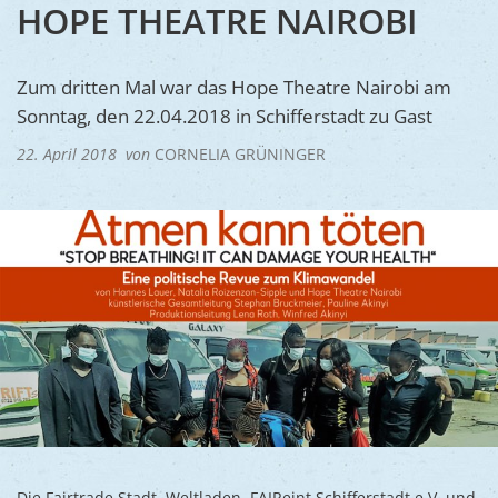
Ukraine
HOPE THEATRE NAIROBI
Bauen, S
Jugendtre
Partnerst
Klimasch
Stadtarch
Wir als A
Zum dritten Mal war das Hope Theatre Nairobi am
Umweltsc
Sonntag, den 22.04.2018 in Schifferstadt zu Gast
Ernst-Joh
Barrierefr
22. April 2018
von
CORNELIA GRÜNINGER
Die Fairtrade Stadt, Weltladen, FAIReint Schifferstadt e.V. und