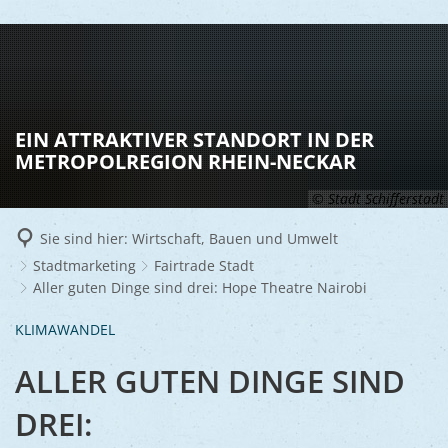
LEBEN
Vereine
RATHAUS
EIN ATTRAKTIVER STANDORT IN DER
Gesundhei
METROPOLREGION RHEIN-NECKAR
BILDUNG
Aktuelles
Kinder u
© Stadt Schifferstadt
KULTU
Bürgerdi
Senioren
Sie sind hier:
Wirtschaft, Bauen und Umwelt
Veranstal
Bürgerme
TOURISM
Asylsuch
Stadtmarketing
Fairtrade Stadt
Aller guten Dinge sind drei: Hope Theatre Nairobi
Kultur
Bürger- 
Mobilität
WIRTSCHA
Rund um S
Stadtbüc
KLIMAWANDEL
BAUEN 
Politik
Märkte
UMWEL
Gastgebe
Schulen
ALLER GUTEN DINGE SIND
Ausschre
Religiöse
Stadtmar
Schiffers
Volkshoc
Stadtkuri
DREI:
Friedhöfe
Wirtschaf
Goldener
Musiksch
Wahlen