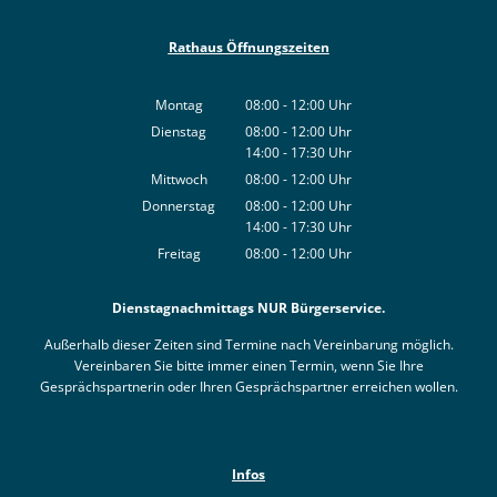
Rathaus Öffnungszeiten
Montag
08:00
-
12:00
Uhr
Von 08:00 bis 12:00 Uhr
Dienstag
08:00
-
12:00
Uhr
14:00
-
17:30
Von 08:00 bis 12:00 Uhr
Uhr
Von 14:00 bis 17:30 Uhr
Mittwoch
08:00
-
12:00
Uhr
Von 08:00 bis 12:00 Uhr
Donnerstag
08:00
-
12:00
Uhr
14:00
-
17:30
Von 08:00 bis 12:00 Uhr
Uhr
Von 14:00 bis 17:30 Uhr
Freitag
08:00
-
12:00
Uhr
Von 08:00 bis 12:00 Uhr
Dienstagnachmittags NUR Bürgerservice.
Außerhalb dieser Zeiten sind Termine nach Vereinbarung möglich.
Vereinbaren Sie bitte immer einen Termin, wenn Sie Ihre
Gesprächspartnerin oder Ihren Gesprächspartner erreichen wollen.
Infos