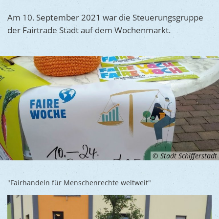
Ukraine
Bauen, S
Jugendtre
Am 10. September 2021 war die Steuerungsgruppe
Partnerst
der Fairtrade Stadt auf dem Wochenmarkt.
Klimasch
Stadtarch
Wir als A
Umweltsc
Ernst-Joh
Barrierefr
© Stadt Schifferstadt
"Fairhandeln für Menschenrechte weltweit"