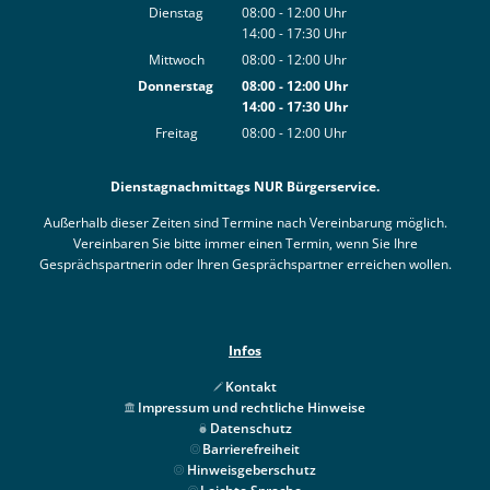
Von 08:00 bis 12:00 Uhr
Dienstag
08:00
-
12:00
Uhr
14:00
-
17:30
Von 08:00 bis 12:00 Uhr
Uhr
Von 14:00 bis 17:30 Uhr
Mittwoch
08:00
-
12:00
Uhr
Von 08:00 bis 12:00 Uhr
Donnerstag
08:00
-
12:00
Uhr
14:00
-
17:30
Von 08:00 bis 12:00 Uhr
Uhr
Von 14:00 bis 17:30 Uhr
Freitag
08:00
-
12:00
Uhr
Von 08:00 bis 12:00 Uhr
Dienstagnachmittags NUR Bürgerservice.
Außerhalb dieser Zeiten sind Termine nach Vereinbarung möglich.
Vereinbaren Sie bitte immer einen Termin, wenn Sie Ihre
Gesprächspartnerin oder Ihren Gesprächspartner erreichen wollen.
Infos
Kontakt
Impressum und rechtliche Hinweise
Datenschutz
Barrierefreiheit
Hinweisgeberschutz