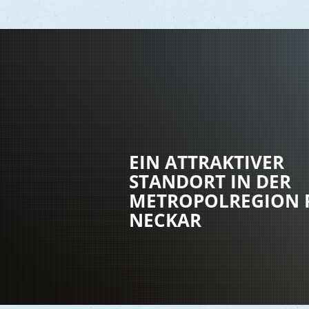
Vere
Gesu
EIN ATTRAKTIVER
Kind
STANDORT IN DER
Seni
METROPOLREGION 
Asyl
NECKAR
Mobi
Märk
Reli