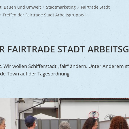
Frühlingsmarkt
Glaubensgemeinschaften
Jüdischer Friedhof
A
dhöfe
Partnerstädte
Ernst-Johann-Lite
Zucht- und Tierschutz
R
ft, Bauen und Umwelt
Stadtmarketing
Fairtrade Stadt
Umweltschu
Laden
Kunsthandwerkermarkt
Waldfriedhof
F
A
ine
Wir als Arbeitgeber
 Treffen der Fairtrade Stadt Arbeitsgruppe-1
R
L
A
S
Barrierefreiheit
S
S
R FAIRTRADE STADT ARBEITS
S
V
. Wir wollen Schifferstadt „fair“ ändern. Unter Anderem s
ade Town auf der Tagesordnung.
V
V
B