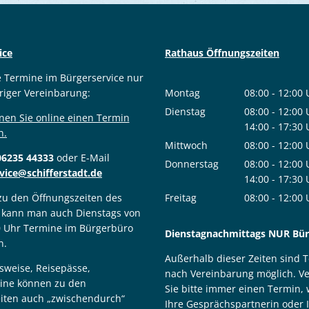
ice
Rathaus Öffnungszeiten
e Termine im Bürgerservice nur
riger Vereinbarung:
Montag
08:00
-
12:00
Von 08:00 bis
Dienstag
08:00
-
12:00
nen Sie online einen Termin
Von 08:00 bis
14:00
-
17:30
n.
Von 14:00 bis
Mittwoch
08:00
-
12:00
06235 44333
oder E-Mail
Von 08:00 bis
Donnerstag
08:00
-
12:00
vice@schifferstadt.de
Von 08:00 bis
14:00
-
17:30
Von 14:00 bis
 zu den Öffnungszeiten des
Freitag
08:00
-
12:00
 kann man auch Dienstags von
Von 08:00 bis
0 Uhr Termine im Bürgerbüro
Dienstagnachmittags NUR Bürg
n.
Außerhalb dieser Zeiten sind 
sweise, Reisepässe,
nach Vereinbarung möglich. V
ine können zu den
Sie bitte immer einen Termin,
iten auch „zwischendurch“
Ihre Gesprächspartnerin oder 