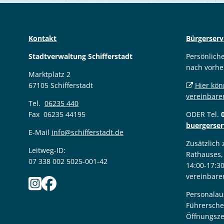
Kontakt
Bürgerserv
Stadtverwaltung Schifferstadt
Persönlich
nach vorhe
Marktplatz 2
67105 Schifferstadt
Hier kön
vereinbare
Tel.
06235 440
Fax 06235 44195
ODER Tel.
buergerser
E-Mail
info@schifferstadt.de
Zusätzlich
Leitweg-ID:
Rathauses,
07 338 002 5025-001-42
14:00-17:3
vereinbare
Personalau
Führersche
Öffnungsze