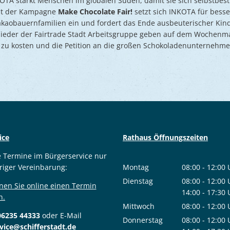
INKOTA stärkt Menschen im globalen Süden, damit sie sich selbstb
it der Kampagne
Make Chocolate Fair!
setzt sich INKOTA für besse
aobauernfamilien ein und fordert das Ende ausbeuterischer Kind
ieder der Fairtrade Stadt Arbeitsgruppe geben auf dem Wochenma
 zu kosten und die Petition an die großen Schokoladenunternehme
ice
Rathaus Öffnungszeiten
e Termine im Bürgerservice nur
riger Vereinbarung:
Montag
08:00
-
12:00
Von 08:00 bis
Dienstag
08:00
-
12:00
nen Sie online einen Termin
Von 08:00 bis
14:00
-
17:30
n.
Von 14:00 bis
Mittwoch
08:00
-
12:00
06235 44333
oder E-Mail
Von 08:00 bis
Donnerstag
08:00
-
12:00
vice@schifferstadt.de