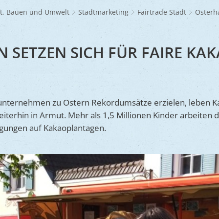
Frühlingsmarkt
Glaubensgemeinschaften
Jüdischer Friedhof
A
dhöfe
Partnerstädte
Ernst-Johann-Lite
Zucht- und Tierschutz
R
ft, Bauen und Umwelt
Stadtmarketing
Fairtrade Stadt
Osterh
Umweltschu
Laden
Kunsthandwerkermarkt
Waldfriedhof
F
A
ine
Wir als Arbeitgeber
R
L
A
S
Barrierefreiheit
 SETZEN SICH FÜR FAIRE KAK
S
S
S
nternehmen zu Ostern Rekordumsätze erzielen, leben K
V
iterhin in Armut. Mehr als 1,5 Millionen Kinder arbeiten 
V
gungen auf Kakaoplantagen.
V
B