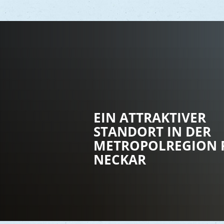
Vere
Gesu
EIN ATTRAKTIVER
Kind
STANDORT IN DER
Seni
METROPOLREGION 
Asyl
NECKAR
Mobi
Märk
Reli