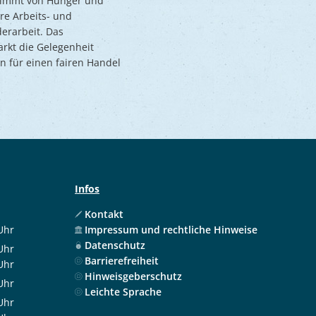
estimmt von Hunger und
re Arbeits- und
erarbeit. Das
rkt die Gelegenheit
n für einen fairen Handel
Infos
Kontakt
Uhr
Impressum und rechtliche Hinweise
 12:00 Uhr
Datenschutz
Uhr
Barrierefreiheit
 12:00 Uhr
Uhr
Hinweisgeberschutz
 17:30 Uhr
Uhr
Leichte Sprache
 12:00 Uhr
Uhr