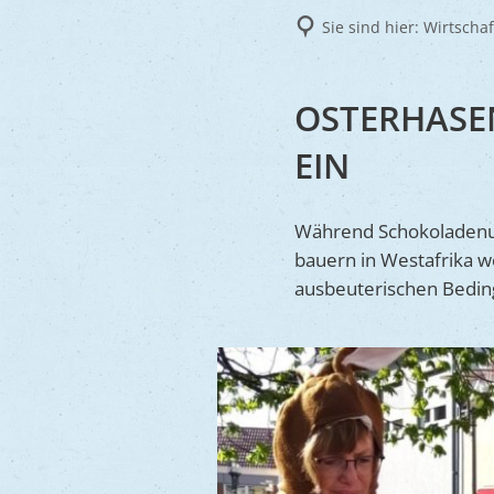
Frie
Sie sind hier:
Wirtscha
Ukra
OSTERHASEN
EIN
Während Schokoladenu
bauern in Westafrika we
ausbeuterischen Bedin