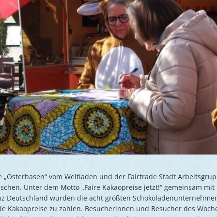
die „Osterhasen“ vom Weltladen und der Fairtrade Stadt Arbeitsg
schen. Unter dem Motto „Faire Kakaopreise jetzt!“ gemeinsam mi
nz Deutschland wurden die acht größten Schokoladenunternehmen 
de Kakaopreise zu zahlen. Besucherinnen und Besucher des Woch