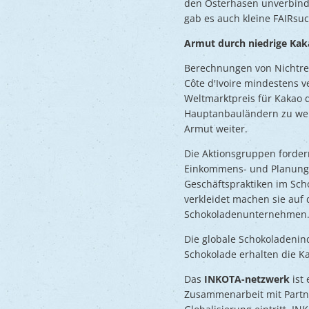
den Osterhasen unverbindl
gab es auch kleine FAIRsuc
Armut durch niedrige Kak
Berechnungen von Nichtreg
Côte d'Ivoire mindestens 
Weltmarktpreis für Kakao 
Hauptanbauländern zu weni
Armut weiter.
Die Aktionsgruppen forder
Einkommens- und Planungssi
Geschäftspraktiken im Scho
verkleidet machen sie auf
Schokoladenunternehmen
Die globale Schokoladenind
Schokolade erhalten die K
Das
INKOTA-netzwerk
ist 
Zusammenarbeit mit Partn