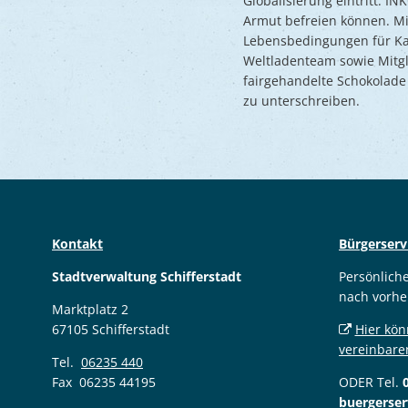
Globalisierung eintritt. 
Armut befreien können. M
Lebensbedingungen für Kak
Weltladenteam sowie Mitgl
fairgehandelte Schokolade
zu unterschreiben.
Kontakt
Bürgerserv
Stadtverwaltung Schifferstadt
Persönlich
nach vorhe
Marktplatz 2
67105 Schifferstadt
Hier kön
vereinbare
Tel.
06235 440
Fax 06235 44195
ODER Tel.
buergerser