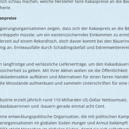
ich schlau machen, welche Hersteller faire Kakaopreise an die Bau
herle.
aopreise
ierungsorganisationen zeigen, dass sich der Kakaopreis an die 
verdoppeln müsste, um ein existenzsicherndes Einkommen zu ermög
derzeit auf einem Rekordhoch, doch davon kommt bei den Bäuerin
g an. Ernteausfälle durch Schädlingsbefall und Extremwettererei
n langfristige und verlässliche Lieferverträge, um den Kakaobäue
cherheit zu geben. Mit ihrer Aktion wollen sie die Öffentlichkeit
koladensektor aufklären und Alternativen für einen fairen Handel
 die Missstände aufmerksam und sammeln Unterschriften für eine P
.
ustrie erzielt jährlich rund 110 Milliarden US-Dollar Nettoumsatz. 
akaobäuerinnen und -bauern gerade einmal acht Cent.
eine entwicklungspolitische Organisation, die mit politischen Ka
erorganisationen im globalen Süden Hunger und Armut bekämpft 