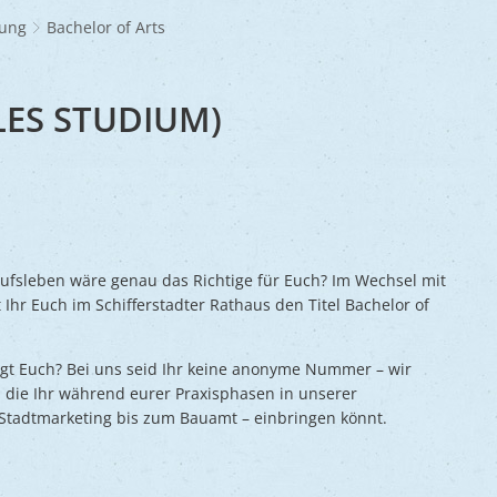
Frühlingsmarkt
Glaubensgemeinschaften
Jüdischer Friedhof
A
dhöfe
Partnerstädte
Ernst-Johann-Lite
Zucht- und Tierschutz
R
dung
Bachelor of Arts
Umweltschu
Laden
Kunsthandwerkermarkt
Waldfriedhof
F
A
ine
Wir als Arbeitgeber
R
L
A
S
Barrierefreiheit
LES STUDIUM)
S
S
S
V
rufsleben wäre genau das Richtige für Euch? Im Wechsel mit
V
Ihr Euch im Schifferstadter Rathaus den Titel Bachelor of
V
B
gt Euch? Bei uns seid Ihr keine anonyme Nummer – wir
 die Ihr während eurer Praxisphasen in unserer
 Stadtmarketing bis zum Bauamt – einbringen könnt.