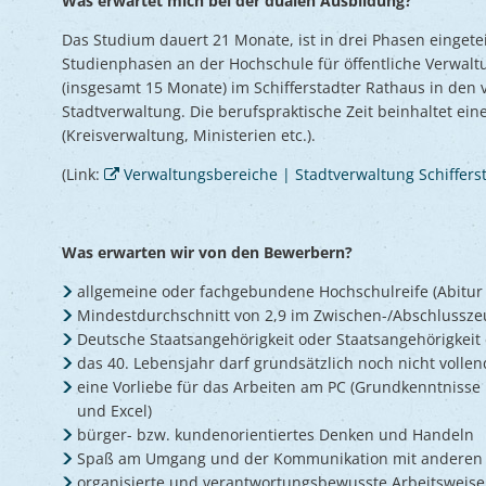
Was erwartet mich bei der dualen Ausbildung?
Das Studium dauert 21 Monate, ist in drei Phasen eingete
Studienphasen an der Hochschule für öffentliche Verwaltu
(insgesamt 15 Monate) im Schifferstadter Rathaus in den
Stadtverwaltung. Die berufspraktische Zeit beinhaltet e
(Kreisverwaltung, Ministerien etc.).
(Link:
Verwaltungsbereiche | Stadtverwaltung Schiffers
Was erwarten wir von den Bewerbern?
allgemeine oder fachgebundene Hochschulreife (Abitur 
Mindestdurchschnitt von 2,9 im Zwischen-/Abschlussze
Deutsche Staatsangehörigkeit oder Staatsangehörigkeit
das 40. Lebensjahr darf grundsätzlich noch nicht vollen
eine Vorliebe für das Arbeiten am PC (Grundkenntni
und Excel)
bürger- bzw. kundenorientiertes Denken und Handeln
Spaß am Umgang und der Kommunikation mit andere
organisierte und verantwortungsbewusste Arbeitsweise