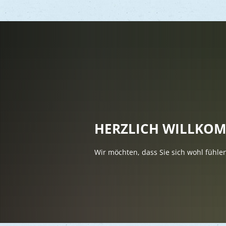
Vere
Gesu
Kind
HERZLICH WILLKO
Seni
Wir möchten, dass Sie sich wohl fühle
Asyl
Mobi
Märk
Reli