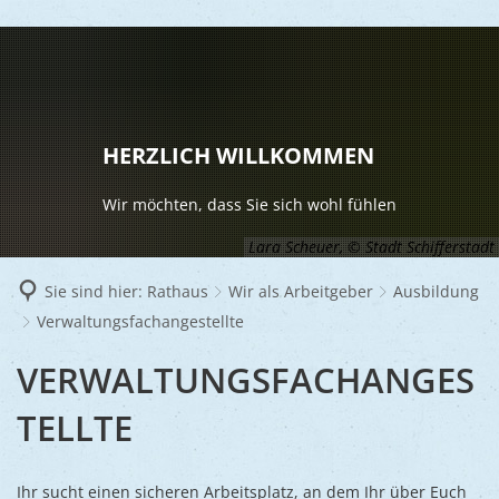
LEBEN
Vereine
BILDUNG 
HERZLICH WILLKOMMEN
Gesundhei
Veranstal
Wir möchten, dass Sie sich wohl fühlen
Kinder u
TOURISM
Kultur
Lara Scheuer, © Stadt Schifferstadt
Senioren
WIRTSCH
Rund um S
Stadtbüc
Sie sind hier:
Rathaus
Wir als Arbeitgeber
Ausbildung
Asylsuch
UND
Verwaltungsfachangestellte
Gastgebe
Schulen
Mobilität
Stadtmar
Schiffers
VERWALTUNGSFACHANGESTE
VERWALTUNGSFACHANGES
Volkshoc
Märkte
Wirtschaf
Goldener
Musiksch
TELLTE
Religiöse
Bauen, S
Jugendtre
Friedhöfe
Klimasch
Ihr sucht einen sicheren Arbeitsplatz, an dem Ihr über Euch
Stadtarch