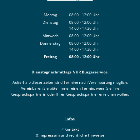
Montag
08:00
-
12:00
Uhr
Von 08:00 bis 12:00 Uhr
Dienstag
08:00
-
12:00
Uhr
14:00
-
17:30
Von 08:00 bis 12:00 Uhr
Uhr
Von 14:00 bis 17:30 Uhr
Mittwoch
08:00
-
12:00
Uhr
Von 08:00 bis 12:00 Uhr
Donnerstag
08:00
-
12:00
Uhr
14:00
-
17:30
Von 08:00 bis 12:00 Uhr
Uhr
Von 14:00 bis 17:30 Uhr
Freitag
08:00
-
12:00
Uhr
Von 08:00 bis 12:00 Uhr
Dienstagnachmittags NUR Bürgerservice.
Außerhalb dieser Zeiten sind Termine nach Vereinbarung möglich.
Vereinbaren Sie bitte immer einen Termin, wenn Sie Ihre
Gesprächspartnerin oder Ihren Gesprächspartner erreichen wollen.
Infos
Kontakt
Impressum und rechtliche Hinweise