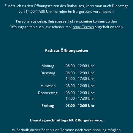
Zusätzlich zu den Öffnungszeiten des Rathauses, kann man auch Dienstags
von 14:00-17:30 Uhr Termine im Bürgerbüro vereinbaren.
Personalausweise, Reisepässe, Führerscheine können zu den
Öffnungszeiten auch „zwischendurch“
ohne Termin
abgeholt werden.
Rathaus Öffnungszeiten
Montag
08:00
-
12:00
Uhr
Von 08:00 bis 12:00 Uhr
Dienstag
08:00
-
12:00
Uhr
14:00
-
17:30
Von 08:00 bis 12:00 Uhr
Uhr
Von 14:00 bis 17:30 Uhr
Mittwoch
08:00
-
12:00
Uhr
Von 08:00 bis 12:00 Uhr
Donnerstag
08:00
-
12:00
Uhr
14:00
-
17:30
Von 08:00 bis 12:00 Uhr
Uhr
Von 14:00 bis 17:30 Uhr
Freitag
08:00
-
12:00
Uhr
Von 08:00 bis 12:00 Uhr
Dienstagnachmittags NUR Bürgerservice.
Außerhalb dieser Zeiten sind Termine nach Vereinbarung möglich.