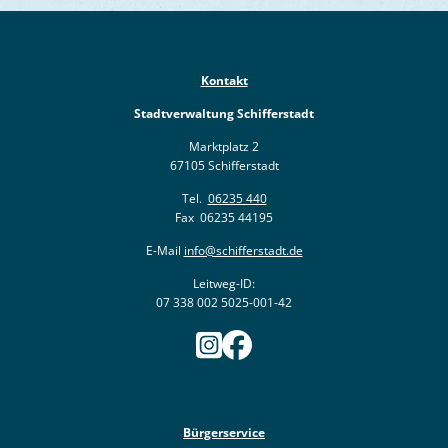
Ukraine
Bauen, S
Jugendtre
Partnerst
Klimasch
Stadtarch
Wir als A
Kontakt
Umweltsc
Ernst-Joh
Barrierefr
Stadtverwaltung Schifferstadt
Marktplatz 2
67105 Schifferstadt
Tel.
06235 440
Fax 06235 44195
E-Mail
info@schifferstadt.de
Leitweg-ID:
07 338 002 5025-001-42
Bürgerservice