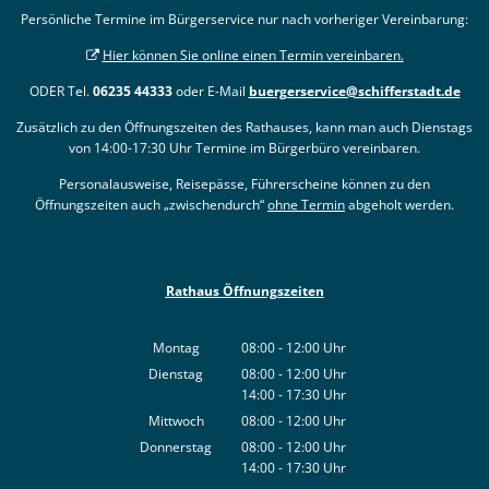
Persönliche Termine im Bürgerservice nur nach vorheriger Vereinbarung:
Hier können Sie online einen Termin vereinbaren.
ODER Tel.
06235 44333
oder E-Mail
buergerservice@schifferstadt.de
Zusätzlich zu den Öffnungszeiten des Rathauses, kann man auch Dienstags
von 14:00-17:30 Uhr Termine im Bürgerbüro vereinbaren.
Personalausweise, Reisepässe, Führerscheine können zu den
Öffnungszeiten auch „zwischendurch“
ohne Termin
abgeholt werden.
Rathaus Öffnungszeiten
Montag
08:00
-
12:00
Uhr
Von 08:00 bis 12:00 Uhr
Dienstag
08:00
-
12:00
Uhr
14:00
-
17:30
Von 08:00 bis 12:00 Uhr
Uhr
Von 14:00 bis 17:30 Uhr
Mittwoch
08:00
-
12:00
Uhr
Von 08:00 bis 12:00 Uhr
Donnerstag
08:00
-
12:00
Uhr
14:00
-
17:30
Von 08:00 bis 12:00 Uhr
Uhr
Von 14:00 bis 17:30 Uhr