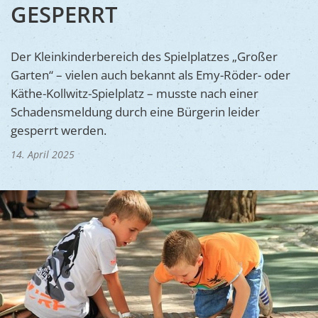
Ukraine
ESPERRT
Bauen, S
Jugendtre
Partnerst
Klimasch
Stadtarch
Wir als A
Der Kleinkinderbereich des Spielplatzes „Großer
Umweltsc
Garten“ – vielen auch bekannt als Emy-Röder- oder
Ernst-Joh
Barrierefr
Käthe-Kollwitz-Spielplatz – musste nach einer
Schadensmeldung durch eine Bürgerin leider
gesperrt werden.
14. April 2025