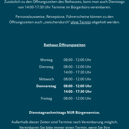
Zusätzlich zu den Öffnungszeiten des Rathauses, kann man auch Dienstags
von 14:00-17:30 Uhr Termine im Bürgerbüro vereinbaren.
Personalausweise, Reisepässe, Führerscheine können zu den
Öffnungszeiten auch „zwischendurch“
ohne Termin
abgeholt werden.
Rathaus Öffnungszeiten
Montag
08:00
-
12:00
Uhr
Von 08:00 bis 12:00 Uhr
Dienstag
08:00
-
12:00
Uhr
14:00
-
17:30
Von 08:00 bis 12:00 Uhr
Uhr
Von 14:00 bis 17:30 Uhr
Mittwoch
08:00
-
12:00
Uhr
Von 08:00 bis 12:00 Uhr
Donnerstag
08:00
-
12:00
Uhr
14:00
-
17:30
Von 08:00 bis 12:00 Uhr
Uhr
Von 14:00 bis 17:30 Uhr
Freitag
08:00
-
12:00
Uhr
Von 08:00 bis 12:00 Uhr
Dienstagnachmittags NUR Bürgerservice.
Außerhalb dieser Zeiten sind Termine nach Vereinbarung möglich.
Vereinbaren Sie bitte immer einen Termin, wenn Sie Ihre