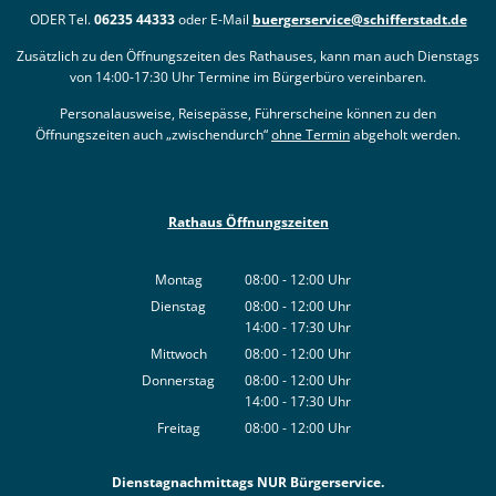
ODER Tel.
06235 44333
oder E-Mail
buergerservice@schifferstadt.de
Zusätzlich zu den Öffnungszeiten des Rathauses, kann man auch Dienstags
von 14:00-17:30 Uhr Termine im Bürgerbüro vereinbaren.
Personalausweise, Reisepässe, Führerscheine können zu den
Öffnungszeiten auch „zwischendurch“
ohne Termin
abgeholt werden.
Rathaus Öffnungszeiten
Montag
08:00
-
12:00
Uhr
Von 08:00 bis 12:00 Uhr
Dienstag
08:00
-
12:00
Uhr
14:00
-
17:30
Von 08:00 bis 12:00 Uhr
Uhr
Von 14:00 bis 17:30 Uhr
Mittwoch
08:00
-
12:00
Uhr
Von 08:00 bis 12:00 Uhr
Donnerstag
08:00
-
12:00
Uhr
14:00
-
17:30
Von 08:00 bis 12:00 Uhr
Uhr
Von 14:00 bis 17:30 Uhr
Freitag
08:00
-
12:00
Uhr
Von 08:00 bis 12:00 Uhr
Dienstagnachmittags NUR Bürgerservice.