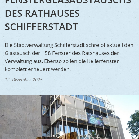
Ukraine
Bauen, S
DES RATHAUSES
Jugendtre
Partnerst
Klimasch
Stadtarch
SCHIFFERSTADT
Wir als A
Umweltsc
Ernst-Joh
Barrierefr
Die Stadtverwaltung Schifferstadt schreibt aktuell den
Glastausch der 158 Fenster des Ratshauses der
Verwaltung aus. Ebenso sollen die Kellerfenster
komplett erneuert werden.
12. Dezember 2025