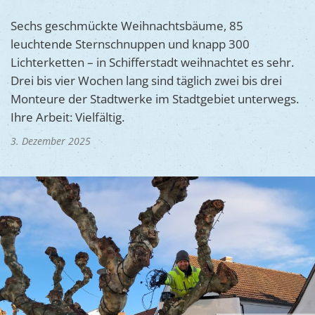
Ukraine
Bauen, S
Jugendtre
Sechs geschmückte Weihnachtsbäume, 85
Partnerst
leuchtende Sternschnuppen und knapp 300
Klimasch
Stadtarch
Wir als A
Lichterketten – in Schifferstadt weihnachtet es sehr.
Umweltsc
Ernst-Joh
Drei bis vier Wochen lang sind täglich zwei bis drei
Barrierefr
Monteure der Stadtwerke im Stadtgebiet unterwegs.
Ihre Arbeit: Vielfältig.
3. Dezember 2025