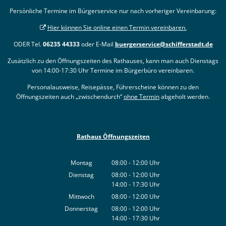
Persönliche Termine im Bürgerservice nur nach vorheriger Vereinbarung:
Hier können Sie online einen Termin vereinbaren.
ODER Tel.
06235 44333
oder E-Mail
buergerservice@schifferstadt.de
Zusätzlich zu den Öffnungszeiten des Rathauses, kann man auch Dienstags
von 14:00-17:30 Uhr Termine im Bürgerbüro vereinbaren.
Personalausweise, Reisepässe, Führerscheine können zu den
Öffnungszeiten auch „zwischendurch“
ohne Termin
abgeholt werden.
Rathaus Öffnungszeiten
Montag
08:00
-
12:00
Uhr
Von 08:00 bis 12:00 Uhr
Dienstag
08:00
-
12:00
Uhr
14:00
-
17:30
Von 08:00 bis 12:00 Uhr
Uhr
Von 14:00 bis 17:30 Uhr
Mittwoch
08:00
-
12:00
Uhr
Von 08:00 bis 12:00 Uhr
Donnerstag
08:00
-
12:00
Uhr
14:00
-
17:30
Von 08:00 bis 12:00 Uhr
Uhr