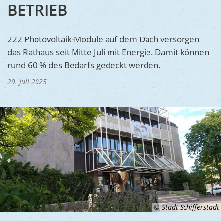
Ukraine
BETRIEB
Bauen, S
Jugendtre
Partnerst
Klimasch
Stadtarch
Wir als A
222 Photovoltaik-Module auf dem Dach versorgen
Umweltsc
das Rathaus seit Mitte Juli mit Energie. Damit können
Ernst-Joh
Barrierefr
rund 60 % des Bedarfs gedeckt werden.
29. Juli 2025
© Stadt Schifferstadt