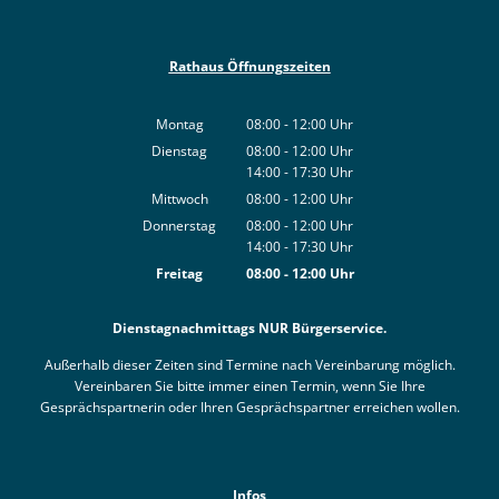
Rathaus Öffnungszeiten
Montag
08:00
-
12:00
Uhr
Von 08:00 bis 12:00 Uhr
Dienstag
08:00
-
12:00
Uhr
14:00
-
17:30
Von 08:00 bis 12:00 Uhr
Uhr
Von 14:00 bis 17:30 Uhr
Mittwoch
08:00
-
12:00
Uhr
Von 08:00 bis 12:00 Uhr
Donnerstag
08:00
-
12:00
Uhr
14:00
-
17:30
Von 08:00 bis 12:00 Uhr
Uhr
Von 14:00 bis 17:30 Uhr
Freitag
08:00
-
12:00
Uhr
Von 08:00 bis 12:00 Uhr
Dienstagnachmittags NUR Bürgerservice.
Außerhalb dieser Zeiten sind Termine nach Vereinbarung möglich.
Vereinbaren Sie bitte immer einen Termin, wenn Sie Ihre
Gesprächspartnerin oder Ihren Gesprächspartner erreichen wollen.
Infos