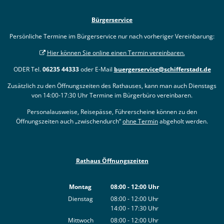
Bürgerservice
Persönliche Termine im Bürgerservice nur nach vorheriger Vereinbarung:
Hier können Sie online einen Termin vereinbaren.
ODER Tel.
06235 44333
oder E-Mail
buergerservice@schifferstadt.de
Zusätzlich zu den Öffnungszeiten des Rathauses, kann man auch Dienstags
von 14:00-17:30 Uhr Termine im Bürgerbüro vereinbaren.
Personalausweise, Reisepässe, Führerscheine können zu den
Öffnungszeiten auch „zwischendurch“
ohne Termin
abgeholt werden.
Rathaus Öffnungszeiten
Montag
08:00
-
12:00
Uhr
Von 08:00 bis 12:00 Uhr
Dienstag
08:00
-
12:00
Uhr
14:00
-
17:30
Von 08:00 bis 12:00 Uhr
Uhr
Von 14:00 bis 17:30 Uhr
Mittwoch
08:00
-
12:00
Uhr