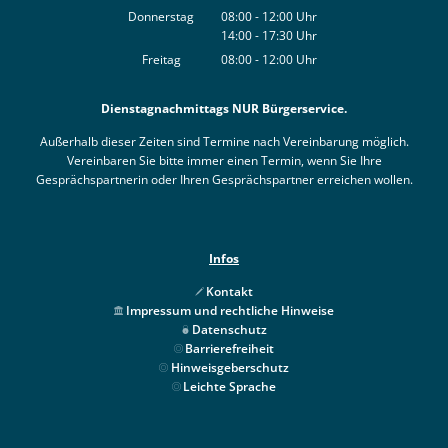
Von 08:00 bis 12:00 Uhr
Donnerstag
08:00
-
12:00
Uhr
14:00
-
17:30
Von 08:00 bis 12:00 Uhr
Uhr
Von 14:00 bis 17:30 Uhr
Freitag
08:00
-
12:00
Uhr
Von 08:00 bis 12:00 Uhr
Dienstagnachmittags NUR Bürgerservice.
Außerhalb dieser Zeiten sind Termine nach Vereinbarung möglich.
Vereinbaren Sie bitte immer einen Termin, wenn Sie Ihre
Gesprächspartnerin oder Ihren Gesprächspartner erreichen wollen.
Infos
Kontakt
Impressum und rechtliche Hinweise
Datenschutz
Barrierefreiheit
Hinweisgeberschutz
Leichte Sprache