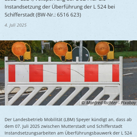
Ukraine
Instandsetzung der Überführung der L 524 bei
Bauen, S
Jugendtre
Partnerst
Schifferstadt (BW-Nr.: 6516 623)
Klimasch
Stadtarch
Wir als A
4. Juli 2025
Umweltsc
Ernst-Joh
Barrierefr
© Manfred Richter - Pixabay
Der Landesbetrieb Mobilität (LBM) Speyer kündigt an, dass ab
dem 07. Juli 2025 zwischen Mutterstadt und Schifferstadt
Instandsetzungsarbeiten am Überführungsbauwerk der L 524