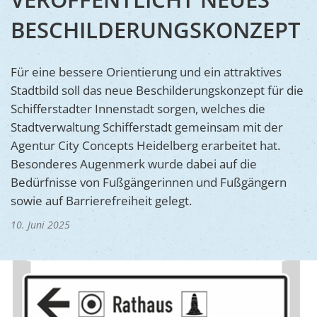
Ukraine
Bauen, S
BESCHILDERUNGSKONZEPT
Jugendtre
Partnerst
Klimasch
Stadtarch
Wir als A
Für eine bessere Orientierung und ein attraktives
Umweltsc
Ernst-Joh
Barrierefr
Stadtbild soll das neue Beschilderungskonzept für die
Schifferstadter Innenstadt sorgen, welches die
Stadtverwaltung Schifferstadt gemeinsam mit der
Agentur City Concepts Heidelberg erarbeitet hat.
Besonderes Augenmerk wurde dabei auf die
Bedürfnisse von Fußgängerinnen und Fußgängern
sowie auf Barrierefreiheit gelegt.
10. Juni 2025