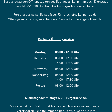
Zusätzlich zu den Öffnungszeiten des Rathauses, kann man auch Dienstags
von 14:00-17:30 Uhr Termine im Bürgerbüro vereinbaren.
Personalausweise, Reisepässe, Führerscheine können zu den
Öffnungszeiten auch „zwischendurch“
ohne Termin
abgeholt werden.
Rathaus Öffnungszeiten
Montag
08:00
-
12:00
Uhr
Von 08:00 bis 12:00 Uhr
Dienstag
08:00
-
12:00
Uhr
14:00
-
17:30
Von 08:00 bis 12:00 Uhr
Uhr
Von 14:00 bis 17:30 Uhr
Mittwoch
08:00
-
12:00
Uhr
Von 08:00 bis 12:00 Uhr
Donnerstag
08:00
-
12:00
Uhr
14:00
-
17:30
Von 08:00 bis 12:00 Uhr
Uhr
Von 14:00 bis 17:30 Uhr
Freitag
08:00
-
12:00
Uhr
Von 08:00 bis 12:00 Uhr
Dienstagnachmittags NUR Bürgerservice.
Außerhalb dieser Zeiten sind Termine nach Vereinbarung möglich.
Vereinbaren Sie bitte immer einen Termin, wenn Sie Ihre