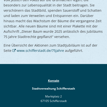
besonders zur Lebensqualität in der Stadt beitragen. Sie
verschönern das Stadtbild, spenden Sauerstoff und Schatten
und laden zum Verweilen und Entspannen ein. Darüber
hinaus macht das Wachstum der Bäume die vergangene Zeit
sichtbar. Alle neuen Bäume sind mit einer Plakette mit der
Aufschrift „Dieser Baum wurde 2025 anlässlich des Jubiläums
75 Jahre Stadtrechte gepflanzt“ versehen.
Eine Übersicht der Aktionen zum Stadtjubiläum ist auf der
Seite
www.schifferstadt.de/75jahre
aufgeführt.
Kontakt
Stadtverwaltung Schifferstadt
Marktplatz 2
67105 Schifferstadt