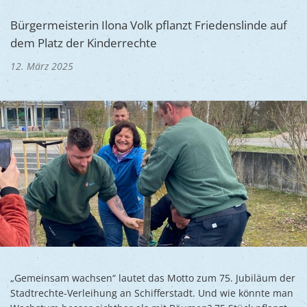
Ukraine
Bauen, S
Jugendtre
Bürgermeisterin Ilona Volk pflanzt Friedenslinde auf
Partnerst
dem Platz der Kinderrechte
Klimasch
Stadtarch
Wir als A
12. März 2025
Umweltsc
Ernst-Joh
Barrierefr
„Gemeinsam wachsen“ lautet das Motto zum 75. Jubiläum der
Stadtrechte-Verleihung an Schifferstadt. Und wie könnte man