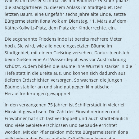
Wachstum besser sichtbar als mit Bäumen? 75 Stück pflanzt
die Stadtgärtnerei zu diesem Anlass im Stadtgebiet. Den
letzten Baum, eine ungefähr sechs Jahre alte Linde, setzte
Bürgermeisterin Ilona Volk am Dienstag, 11. März auf dem
Käthe-Kollwitz-Platz, dem Platz der Kinderrechte, ein.
Die sogenannte Friedenslinde ist bereits mehrere Meter
hoch. Sie wird, wie alle neu eingesetzten Bäume im
Stadtgebiet, mit einem Gießring versehen. Dadurch entsteht
beim Gießen eine Art Wasserdepot, was vor Austrocknung
schützt. Zudem bilden die Bäume ihre Wurzeln stärker in die
Tiefe statt in die Breite aus, und können sich dadurch aus
tieferen Erdschichten versorgen. So wachsen die jungen
Bäume stabiler an und sind gut gegen klimatische
Herausforderungen gewappnet.
In den vergangenen 75 Jahren ist Schifferstadt in vielerlei
Hinsicht gewachsen. Die Zahl der Einwohnerinnen und
Einwohner hat sich fast verdoppelt und auch städtebaulich
sind viele Gebiete erschlossen und Gebäude errichtet
worden. Mit der Pflanzaktion möchte Bürgermeisterin Ilona
Volk jedoch den Fokus auf die Grünflächen legen, die