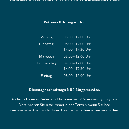
Rathaus Öffnungszeiten
Montag
08:00
-
12:00
Uhr
Von 08:00 bis 12:00 Uhr
Dienstag
08:00
-
12:00
Uhr
14:00
-
17:30
Von 08:00 bis 12:00 Uhr
Uhr
Von 14:00 bis 17:30 Uhr
Mittwoch
08:00
-
12:00
Uhr
Von 08:00 bis 12:00 Uhr
Donnerstag
08:00
-
12:00
Uhr
14:00
-
17:30
Von 08:00 bis 12:00 Uhr
Uhr
Von 14:00 bis 17:30 Uhr
Freitag
08:00
-
12:00
Uhr
Von 08:00 bis 12:00 Uhr
Dienstagnachmittags NUR Bürgerservice.
Außerhalb dieser Zeiten sind Termine nach Vereinbarung möglich.
Vereinbaren Sie bitte immer einen Termin, wenn Sie Ihre
Gesprächspartnerin oder Ihren Gesprächspartner erreichen wollen.