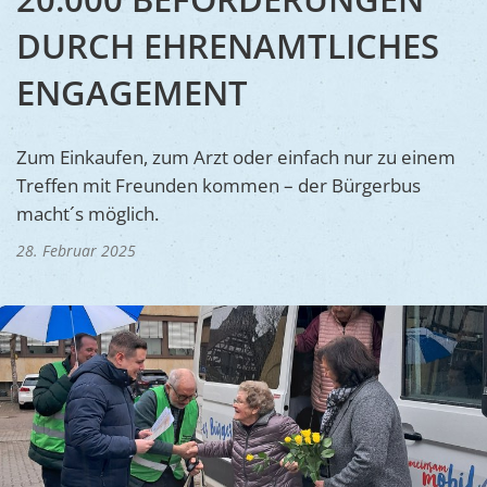
Ukraine
Bauen, S
DURCH EHRENAMTLICHES
Jugendtre
Partnerst
Klimasch
Stadtarch
ENGAGEMENT
Wir als A
Umweltsc
Ernst-Joh
Barrierefr
Zum Einkaufen, zum Arzt oder einfach nur zu einem
Treffen mit Freunden kommen – der Bürgerbus
macht´s möglich.
28. Februar 2025