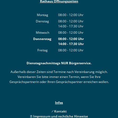
Rathaus Öffnungszeiten
Montag
08:00
-
12:00
Uhr
Von 08:00 bis 12:00 Uhr
Dienstag
08:00
-
12:00
Uhr
14:00
-
17:30
Von 08:00 bis 12:00 Uhr
Uhr
Von 14:00 bis 17:30 Uhr
Mittwoch
08:00
-
12:00
Uhr
Von 08:00 bis 12:00 Uhr
Donnerstag
08:00
-
12:00
Uhr
14:00
-
17:30
Von 08:00 bis 12:00 Uhr
Uhr
Von 14:00 bis 17:30 Uhr
Freitag
08:00
-
12:00
Uhr
Von 08:00 bis 12:00 Uhr
Dienstagnachmittags NUR Bürgerservice.
Außerhalb dieser Zeiten sind Termine nach Vereinbarung möglich.
Vereinbaren Sie bitte immer einen Termin, wenn Sie Ihre
Gesprächspartnerin oder Ihren Gesprächspartner erreichen wollen.
Infos
Kontakt
Impressum und rechtliche Hinweise