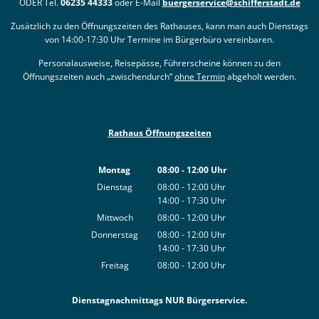
ODER Tel.
06235 44333
oder E-Mail
buergerservice@schifferstadt.de
Zusätzlich zu den Öffnungszeiten des Rathauses, kann man auch Dienstags
von 14:00-17:30 Uhr Termine im Bürgerbüro vereinbaren.
Personalausweise, Reisepässe, Führerscheine können zu den
Öffnungszeiten auch „zwischendurch“
ohne Termin
abgeholt werden.
Rathaus Öffnungszeiten
Montag
08:00
-
12:00
Uhr
Von 08:00 bis 12:00 Uhr
Dienstag
08:00
-
12:00
Uhr
14:00
-
17:30
Von 08:00 bis 12:00 Uhr
Uhr
Von 14:00 bis 17:30 Uhr
Mittwoch
08:00
-
12:00
Uhr
Von 08:00 bis 12:00 Uhr
Donnerstag
08:00
-
12:00
Uhr
14:00
-
17:30
Von 08:00 bis 12:00 Uhr
Uhr
Von 14:00 bis 17:30 Uhr
Freitag
08:00
-
12:00
Uhr
Von 08:00 bis 12:00 Uhr
Dienstagnachmittags NUR Bürgerservice.