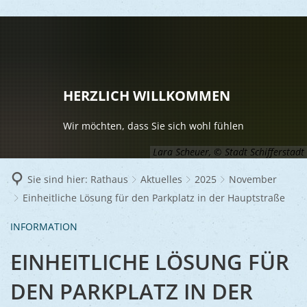
LEBEN
Vereine
RATHAUS
HERZLICH WILLKOMMEN
Gesundhei
BILDUNG
Aktuelles
Wir möchten, dass Sie sich wohl fühlen
Kinder u
KULTU
Bürgerdi
Lara Scheuer, © Stadt Schifferstadt
Senioren
Veranstal
Bürgerme
TOURISM
Sie sind hier:
Rathaus
Aktuelles
2025
November
Asylsuch
Einheitliche Lösung für den Parkplatz in der Hauptstraße
Kultur
Bürger- 
Mobilität
WIRTSCHA
Rund um S
Stadtbüc
BAUEN 
INFORMATION
Politik
Märkte
UMWEL
Gastgebe
Schulen
EINHEITLICHE LÖSUNG FÜR
Ausschre
Religiöse
Stadtmar
Schiffers
Volkshoc
Stadtkuri
DEN PARKPLATZ IN DER
Friedhöfe
Wirtschaf
Goldener
Musiksch
Wahlen