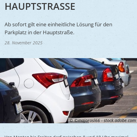
Ukraine
HAUPTSTRASSE
Bauen, S
Jugendtre
Partnerst
Klimasch
Stadtarch
Wir als A
Ab sofort gilt eine einheitliche Lösung für den
Umweltsc
Parkplatz in der Hauptstraße.
Ernst-Joh
Barrierefr
28. November 2025
© ©majorosl66 - stock.adobe.com