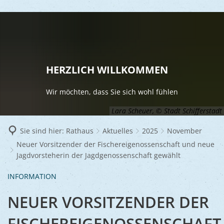
LEBEN
Vereine
RATHAUS
HERZLICH WILLKOMMEN
Gesundhei
BILDUNG
Aktuelles
Wir möchten, dass Sie sich wohl fühlen
Kinder u
KULTU
Bürgerdi
Lara Scheuer, © Stadt Schifferstadt
Senioren
Veranstal
Bürgerme
TOURISM
Sie sind hier:
Rathaus
Aktuelles
2025
November
Asylsuch
Neuer Vorsitzender der Fischereigenossenschaft und neue
Kultur
Bürger- 
Mobilität
WIRTSCHA
Jagdvorsteherin der Jagdgenossenschaft gewählt
Rund um S
Stadtbüc
BAUEN 
Politik
Märkte
INFORMATION
UMWEL
Gastgebe
Schulen
Ausschre
Religiöse
NEUER VORSITZENDER DER
Stadtmar
Schiffers
Volkshoc
Stadtkuri
Friedhöfe
Wirtschaf
FISCHEREIGENOSSENSCHAFT
Goldener
Musiksch
Wahlen