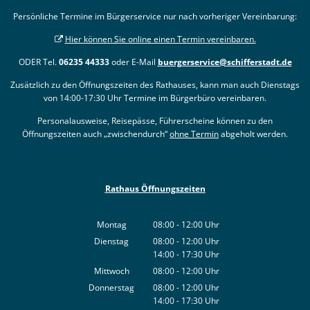
Persönliche Termine im Bürgerservice nur nach vorheriger Vereinbarung:
Hier können Sie online einen Termin vereinbaren.
ODER Tel.
06235 44333
oder E-Mail
buergerservice@schifferstadt.de
Zusätzlich zu den Öffnungszeiten des Rathauses, kann man auch Dienstags
von 14:00-17:30 Uhr Termine im Bürgerbüro vereinbaren.
Personalausweise, Reisepässe, Führerscheine können zu den
Öffnungszeiten auch „zwischendurch“
ohne Termin
abgeholt werden.
Rathaus Öffnungszeiten
Montag
08:00
-
12:00
Uhr
Von 08:00 bis 12:00 Uhr
Dienstag
08:00
-
12:00
Uhr
14:00
-
17:30
Von 08:00 bis 12:00 Uhr
Uhr
Von 14:00 bis 17:30 Uhr
Mittwoch
08:00
-
12:00
Uhr
Von 08:00 bis 12:00 Uhr
Donnerstag
08:00
-
12:00
Uhr
14:00
-
17:30
Von 08:00 bis 12:00 Uhr
Uhr