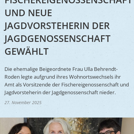
Ukraine
Bauen, S
UND NEUE
Jugendtre
Partnerst
Klimasch
Stadtarch
JAGDVORSTEHERIN DER
Wir als A
Umweltsc
Ernst-Joh
Barrierefr
JAGDGENOSSENSCHAFT
GEWÄHLT
Die ehemalige Beigeordnete Frau Ulla Behrendt-
Roden legte aufgrund ihres Wohnortswechsels ihr
Amt als Vorsitzende der Fischereigenossenschaft und
Jagdvorsteherin der Jagdgenossenschaft nieder.
27. November 2025