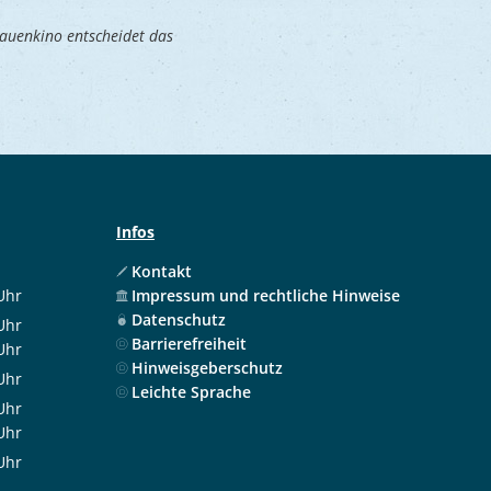
rauenkino entscheidet das
Infos
Kontakt
Uhr
Impressum und rechtliche Hinweise
 12:00 Uhr
Datenschutz
Uhr
Barrierefreiheit
 12:00 Uhr
Uhr
Hinweisgeberschutz
 17:30 Uhr
Uhr
Leichte Sprache
 12:00 Uhr
Uhr
 12:00 Uhr
Uhr
 17:30 Uhr
Uhr
 12:00 Uhr