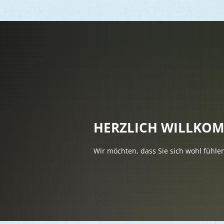
Vere
Gesu
Kind
HERZLICH WILLKO
Seni
Wir möchten, dass Sie sich wohl fühle
Asyl
Mobi
Märk
Reli