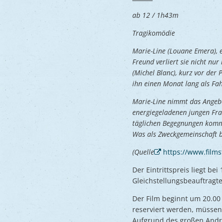
ab 12 / 1h43m
Tragikomödie
Marie-Line (Louane Emera), e
Freund verliert sie nicht nur
(Michel Blanc), kurz vor der 
ihn einen Monat lang als Fah
Marie-Line nimmt das Angebo
energiegeladenen jungen Fra
täglichen Begegnungen komme
Was als Zweckgemeinschaft b
(Quelle
https://www.films
Der Eintrittspreis liegt b
Gleichstellungsbeauftragte
Der Film beginnt um 20.00 
reserviert werden, müssen 
Aufgrund des großen Andra