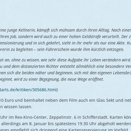
ine junge Kellnerin, kämpft sich mühsam durch ihren Alltag. Nach einem
 ihren Job, sondern wird auch zu einer hohen Geldstrafe verurteilt. Der z
Pensionierung und in sich gekehrt, sieht in ihr mehr als nur eine Akte. K
rerin zu begleiten – sein Führerschein wurde ihm kürzlich entzogen.
t an, ohne zu wissen, wie sehr diese Aufgabe ihr Leben verändern wird
u und dem distanzierten Richter entsteht allmählich eine besondere Ve
n sich die beiden näher und beginnen, sich mit den eigenen Lebensbr
eginnt, wird zu einer Begegnung, die neue Wege eröffnet.
tarts.de/kritiken/305686.html
)
ei 10 Euro und beinhaltet neben dem Film auch ein Glas Sekt und ne
n wissen lassen.
Uhr im Rex-Kino-Center, Zeppelinstr. 6 in Schifferstadt. Karten kö
allerdings am 8. Januar bis spätestens 19.30 Uhr abgeholt werden.
ngs empfiehlt sich dringend eine Kartenreservierung im Vorfeld.