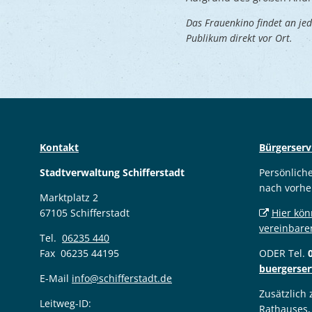
Das Frauenkino findet an je
Publikum direkt vor Ort.
Kontakt
Bürgerserv
Stadtverwaltung Schifferstadt
Persönlich
nach vorhe
Marktplatz 2
67105 Schifferstadt
Hier kön
vereinbare
Tel.
06235 440
Fax 06235 44195
ODER Tel.
buergerser
E-Mail
info@schifferstadt.de
Zusätzlich
Leitweg-ID:
Rathauses,