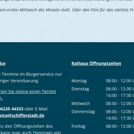
dem ersten Mittwoch des Monats statt. Über den Film für das nächste F
ice
Rathaus Öffnungszeiten
e Termine im Bürgerservice nur
riger Vereinbarung:
Montag
08:00
-
12:00
Von 08:00 bis
Dienstag
08:00
-
12:00
nen Sie online einen Termin
Von 08:00 bis
14:00
-
17:30
n.
Von 14:00 bis
Mittwoch
08:00
-
12:00
06235 44333
oder E-Mail
Von 08:00 bis
Donnerstag
08:00
-
12:00
vice@schifferstadt.de
Von 08:00 bis
14:00
-
17:30
Von 14:00 bis
 zu den Öffnungszeiten des
Freitag
08:00
-
12:00
 kann man auch Dienstags von
Von 08:00 bis