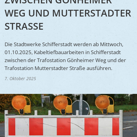
Ukraine
Bauen, S
WEG UND MUTTERSTADTER
Jugendtre
Partnerst
Klimasch
Stadtarch
STRASSE
Wir als A
Umweltsc
Ernst-Joh
Barrierefr
Die Stadtwerke Schifferstadt werden ab Mittwoch,
01.10.2025, Kabeltiefbauarbeiten in Schifferstadt
zwischen der Trafostation Gönheimer Weg und der
Trafostation Mutterstadter Straße ausführen.
7. Oktober 2025