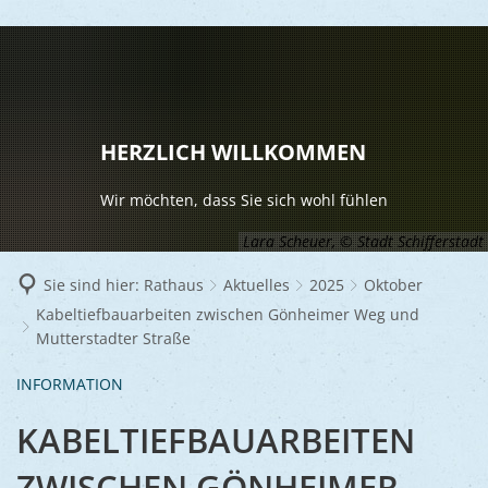
LEBEN
Vereine
RATHAUS
HERZLICH WILLKOMMEN
Gesundhei
BILDUNG
Aktuelles
Wir möchten, dass Sie sich wohl fühlen
Kinder u
KULTU
Bürgerdi
Lara Scheuer, © Stadt Schifferstadt
Senioren
Veranstal
Bürgerme
TOURISM
Sie sind hier:
Rathaus
Aktuelles
2025
Oktober
Asylsuch
Kabeltiefbauarbeiten zwischen Gönheimer Weg und
Kultur
Bürger- 
Mobilität
WIRTSCHA
Mutterstadter Straße
Rund um S
Stadtbüc
BAUEN 
Politik
Märkte
INFORMATION
UMWEL
Gastgebe
Schulen
Ausschre
Religiöse
KABELTIEFBAUARBEITEN
Stadtmar
Schiffers
Volkshoc
Stadtkuri
Friedhöfe
Wirtschaf
ZWISCHEN GÖNHEIMER
Goldener
Musiksch
Wahlen