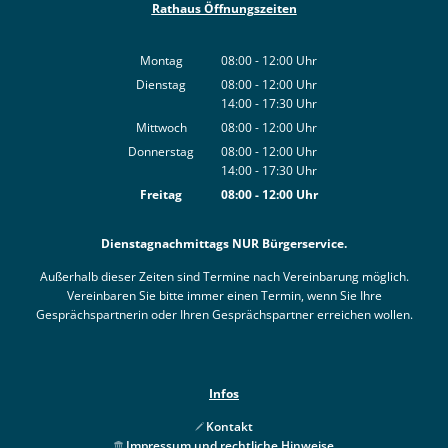
Rathaus Öffnungszeiten
Montag
08:00
-
12:00
Uhr
Von 08:00 bis 12:00 Uhr
Dienstag
08:00
-
12:00
Uhr
14:00
-
17:30
Von 08:00 bis 12:00 Uhr
Uhr
Von 14:00 bis 17:30 Uhr
Mittwoch
08:00
-
12:00
Uhr
Von 08:00 bis 12:00 Uhr
Donnerstag
08:00
-
12:00
Uhr
14:00
-
17:30
Von 08:00 bis 12:00 Uhr
Uhr
Von 14:00 bis 17:30 Uhr
Freitag
08:00
-
12:00
Uhr
Von 08:00 bis 12:00 Uhr
Dienstagnachmittags NUR Bürgerservice.
Außerhalb dieser Zeiten sind Termine nach Vereinbarung möglich.
Vereinbaren Sie bitte immer einen Termin, wenn Sie Ihre
Gesprächspartnerin oder Ihren Gesprächspartner erreichen wollen.
Infos
Kontakt
Impressum und rechtliche Hinweise