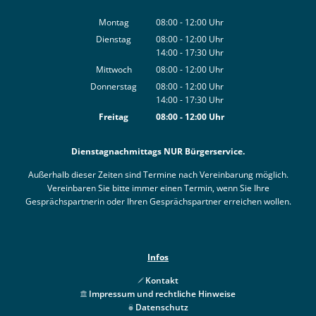
Montag
08:00
-
12:00
Uhr
Von 08:00 bis 12:00 Uhr
Dienstag
08:00
-
12:00
Uhr
14:00
-
17:30
Von 08:00 bis 12:00 Uhr
Uhr
Von 14:00 bis 17:30 Uhr
Mittwoch
08:00
-
12:00
Uhr
Von 08:00 bis 12:00 Uhr
Donnerstag
08:00
-
12:00
Uhr
14:00
-
17:30
Von 08:00 bis 12:00 Uhr
Uhr
Von 14:00 bis 17:30 Uhr
Freitag
08:00
-
12:00
Uhr
Von 08:00 bis 12:00 Uhr
Dienstagnachmittags NUR Bürgerservice.
Außerhalb dieser Zeiten sind Termine nach Vereinbarung möglich.
Vereinbaren Sie bitte immer einen Termin, wenn Sie Ihre
Gesprächspartnerin oder Ihren Gesprächspartner erreichen wollen.
Infos
Kontakt
Impressum und rechtliche Hinweise
Datenschutz