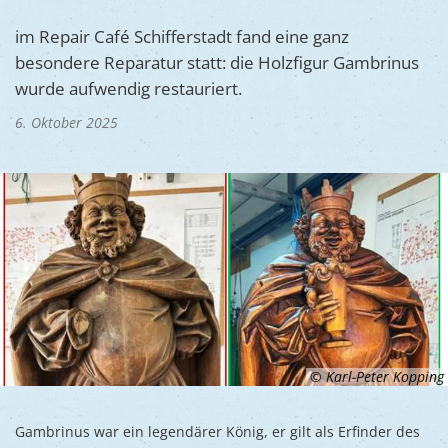
Ukraine
Bauen, S
Jugendtre
im Repair Café Schifferstadt fand eine ganz
Partnerst
besondere Reparatur statt: die Holzfigur Gambrinus
Klimasch
Stadtarch
Wir als A
wurde aufwendig restauriert.
Umweltsc
Ernst-Joh
Barrierefr
6. Oktober 2025
© Karl-Peter Kopping
Gambrinus war ein legendärer König, er gilt als Erfinder des