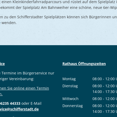
t einen Kleinkinderfahrradparcours und rüstet auf dem Spielplatz i
ekommt der Spielplatz Am Bahnweiher eine schöne, neue 6er-Wip
n zu den Schifferstadter Spielplätzen können sich Bürgerinnen u
e
wenden.
ice
Rathaus Öffnungszeiten
e Termine im Bürgerservice nur
riger Vereinbarung:
Montag
08:00
-
12:00
Von 08:00 bis
Dienstag
08:00
-
12:00
nen Sie online einen Termin
Von 08:00 bis
14:00
-
17:30
n.
Von 14:00 bis
Mittwoch
08:00
-
12:00
06235 44333
oder E-Mail
Von 08:00 bis
Donnerstag
08:00
-
12:00
vice@schifferstadt.de
Von 08:00 bis
14:00
-
17:30