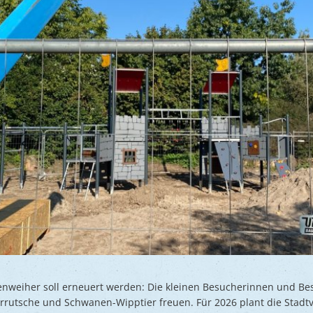
nweiher soll erneuert werden: Die kleinen Besucherinnen und Be
rrutsche und Schwanen-Wipptier freuen. Für 2026 plant die Stad