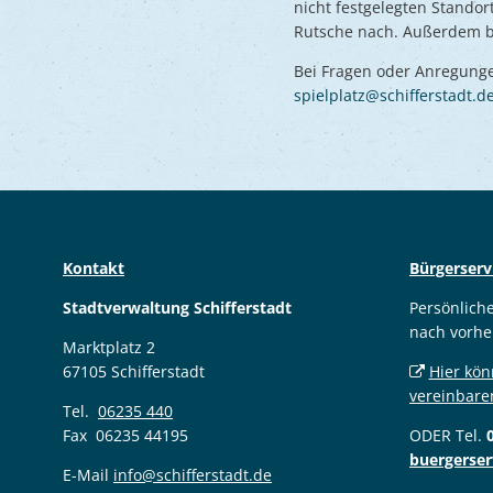
nicht festgelegten Standor
Rutsche nach. Außerdem b
Bei Fragen oder Anregunge
spielplatz@schifferstadt.d
Kontakt
Bürgerserv
Stadtverwaltung Schifferstadt
Persönlich
nach vorhe
Marktplatz 2
67105 Schifferstadt
Hier kön
vereinbare
Tel.
06235 440
Fax 06235 44195
ODER Tel.
buergerser
E-Mail
info@schifferstadt.de