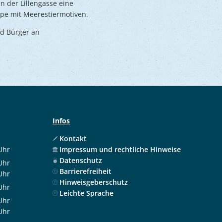
n der Lillengasse eine
pe mit Meerestiermotiven.
nd Bürger an
Infos
Kontakt
Uhr
Impressum und rechtliche Hinweise
 12:00 Uhr
Datenschutz
Uhr
Barrierefreiheit
 12:00 Uhr
Uhr
Hinweisgeberschutz
 17:30 Uhr
Uhr
Leichte Sprache
 12:00 Uhr
Uhr
 12:00 Uhr
Uhr