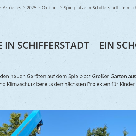
Frühlingsmarkt
Glaubensgemeinschaften
Jüdischer Friedhof
A
dhöfe
Partnerstädte
Ernst-Johann-Lite
Zucht- und Tierschutz
R
Aktuelles
2025
Oktober
Spielplätze in Schifferstadt – ein s
Umweltschu
Laden
Kunsthandwerkermarkt
Waldfriedhof
F
A
ine
Wir als Arbeitgeber
R
L
A
S
Barrierefreiheit
S
E IN SCHIFFERSTADT – EIN SC
S
S
V
den neuen Geräten auf dem Spielplatz Großer Garten aush
V
nd Klimaschutz bereits den nächsten Projekten für Kinde
V
B