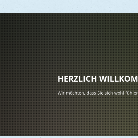
Vere
Gesu
Kind
HERZLICH WILLKO
Seni
Wir möchten, dass Sie sich wohl fühle
Asyl
Mobi
Märk
Reli