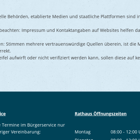
ielle Behörden, etablierte Medien und staatliche Plattformen sind i
t beachten: Impressum und Kontaktangaben auf Websites helfen da
.
en: Stimmen mehrere vertrauenswürdige Quellen überein, ist die
rrekt.
el aufwirft oder nicht verifiziert werden kann, sollen diese auf ke
ice
Rathaus Öffnungszeiten
e Termine im Bürgerservice nur
riger Vereinbarung:
Montag
08:00
-
12:00
Von 08:00 bis