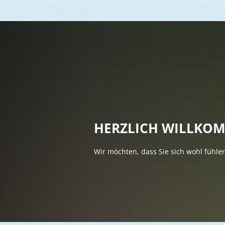
Vere
Gesu
Kind
HERZLICH WILLKO
Seni
Wir möchten, dass Sie sich wohl fühle
Asyl
Mobi
Märk
Reli