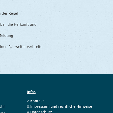
n der Regel
bei, die Herkunft und
 Meldung
inen Fall weiter verbreitet
Infos
Kontakt
Uhr
Impressum und rechtliche Hinweise
 12:00 Uhr
Datenschutz