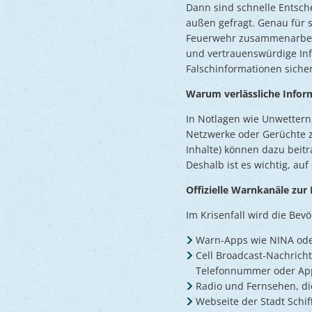
Dann sind schnelle Entsch
außen gefragt. Genau für s
Feuerwehr zusammenarbeite
und vertrauenswürdige Inf
Falschinformationen sich
Warum verlässliche Inform
In Notlagen wie Unwettern
Netzwerke oder Gerüchte z
Inhalte) können dazu beit
Deshalb ist es wichtig, au
Offizielle Warnkanäle zu
Im Krisenfall wird die Be
Warn-Apps wie NINA ode
Cell Broadcast-Nachrich
Telefonnummer oder App-
Radio und Fernsehen, di
Webseite der Stadt Schif