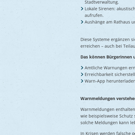
Stadtverwaltung.
Lokale Sirenen: akustis
aufrufen.
Aushänge am Rathaus un
Diese Systeme ergänzen si
erreichen – auch bei Teila
Das können Bürgerinnen u
Amtliche Warnungen ern
Erreichbarkeit sicherstel
Warn-App herunterladen
Warnmeldungen verstehen 
Warnmeldungen enthalten 
wie beispielsweise Schutz 
solche Meldungen kann leb
In Krisen werden falsche o