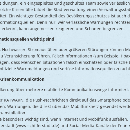
eidungen, ein eingespieltes und geschultes Team sowie verlässli
olche Krisenfälle bildet die Stadtverwaltung einen Verwaltungsstab
t. Ein wichtiger Bestandteil des Bevölkerungsschutzes ist auch da
ormationsquellen. Denn nur, wer verlässliche Warnungen rechtzei
er erkennt, kann angemessen reagieren und Schaden begrenzen.
ationsquellen wichtig sind
, Hochwasser, Stromausfällen oder größeren Störungen können Me
u Verunsicherung führen. Falschinformationen (zum Beispiel Hoax
ragen, dass Menschen Situationen falsch einschätzen oder falsche 
f offizielle Warnmeldungen und seriöse Informationsquellen zu ach
r Krisenkommunikation
völkerung über mehrere etablierte Kommunikationswege informiert:
r KATWARN, die Push-Nachrichten direkt auf das Smartphone oder
ten: Warnungen, die direkt über das Mobilfunknetz gesendet wer
Installation.
e besonders wichtig sind, wenn Internet und Mobilfunk ausfallen.
ferstadt (www.schifferstadt.de) und Social-Media-Kanäle der Feuer