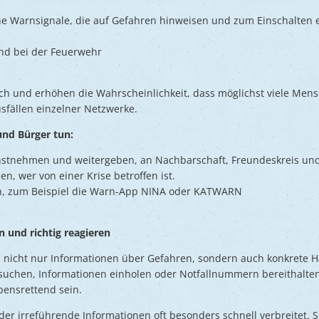
che Warnsignale, die auf Gefahren hinweisen und zum Einschalten 
d bei der Feuerwehr
ch und erhöhen die Wahrscheinlichkeit, dass möglichst viele Me
usfällen einzelner Netzwerke.
nd Bürger tun:
stnehmen und weitergeben, an Nachbarschaft, Freundeskreis und
len, wer von einer Krise betroffen ist.
, zum Beispiel die Warn-App NINA oder KATWARN
und richtig reagieren
nicht nur Informationen über Gefahren, sondern auch konkrete
suchen, Informationen einholen oder Notfallnummern bereithalten.
ensrettend sein.
der irreführende Informationen oft besonders schnell verbreitet. 