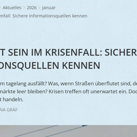
Frühlingsmarkt
Glaubensgemeinschaften
Jüdischer Friedhof
A
dhöfe
Partnerstädte
Ernst-Johann-Lite
Zucht- und Tierschutz
R
Aktuelles
2026
Januar
Umweltschu
Laden
Kunsthandwerkermarkt
Waldfriedhof
F
A
ine
Wir als Arbeitgeber
senfall: Sichere Informationsquellen kennen
R
L
A
S
Barrierefreiheit
S
S
T SEIN IM KRISENFALL: SICHE
S
ONSQUELLEN KENNEN
V
V
m tagelang ausfällt? Was, wenn Straßen überflutet sind,
V
märkte leer bleiben? Krisen treffen oft unerwartet ein. Doc
t handeln.
B
NA GRÄF