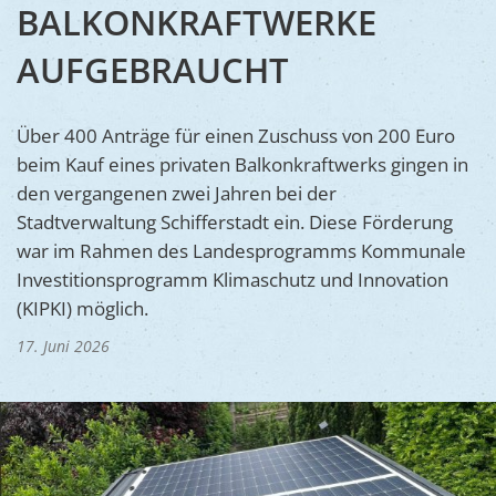
Ukraine
BALKONKRAFTWERKE
Bauen, S
Jugendtre
Partnerst
AUFGEBRAUCHT
Klimasch
Stadtarch
Wir als A
Umweltsc
Ernst-Joh
Barrierefr
Über 400 Anträge für einen Zuschuss von 200 Euro
beim Kauf eines privaten Balkonkraftwerks gingen in
den vergangenen zwei Jahren bei der
Stadtverwaltung Schifferstadt ein. Diese Förderung
war im Rahmen des Landesprogramms Kommunale
Investitionsprogramm Klimaschutz und Innovation
(KIPKI) möglich.
17. Juni 2026