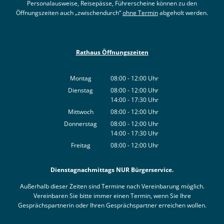
Personalausweise, Reisepässe, Führerscheine können zu den
Öffnungszeiten auch „zwischendurch“
ohne Termin
abgeholt werden.
Rathaus Öffnungszeiten
Montag
08:00
-
12:00
Uhr
Von 08:00 bis 12:00 Uhr
Dienstag
08:00
-
12:00
Uhr
14:00
-
17:30
Von 08:00 bis 12:00 Uhr
Uhr
Von 14:00 bis 17:30 Uhr
Mittwoch
08:00
-
12:00
Uhr
Von 08:00 bis 12:00 Uhr
Donnerstag
08:00
-
12:00
Uhr
14:00
-
17:30
Von 08:00 bis 12:00 Uhr
Uhr
Von 14:00 bis 17:30 Uhr
Freitag
08:00
-
12:00
Uhr
Von 08:00 bis 12:00 Uhr
Dienstagnachmittags NUR Bürgerservice.
Außerhalb dieser Zeiten sind Termine nach Vereinbarung möglich.
Vereinbaren Sie bitte immer einen Termin, wenn Sie Ihre
Gesprächspartnerin oder Ihren Gesprächspartner erreichen wollen.