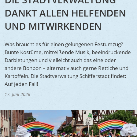
Ukraine
Bauen, S
DANKT ALLEN HELFENDEN
Jugendtre
Partnerst
Klimasch
Stadtarch
UND MITWIRKENDEN
Wir als A
Umweltsc
Ernst-Joh
Barrierefr
Was braucht es für einen gelungenen Festumzug?
Bunte Kostüme, mitreißende Musik, beeindruckende
Darbietungen und vielleicht auch das eine oder
andere Bonbon – alternativ auch gerne Rettiche und
Kartoffeln. Die Stadtverwaltung Schifferstadt findet:
Auf jeden Fall!
17. Juni 2026