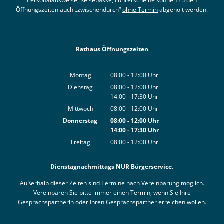
Personalausweise, Reisepässe, Führerscheine können zu den
Öffnungszeiten auch „zwischendurch“
ohne Termin
abgeholt werden.
Rathaus Öffnungszeiten
Montag
08:00
-
12:00
Uhr
Von 08:00 bis 12:00 Uhr
Dienstag
08:00
-
12:00
Uhr
14:00
-
17:30
Von 08:00 bis 12:00 Uhr
Uhr
Von 14:00 bis 17:30 Uhr
Mittwoch
08:00
-
12:00
Uhr
Von 08:00 bis 12:00 Uhr
Donnerstag
08:00
-
12:00
Uhr
14:00
-
17:30
Von 08:00 bis 12:00 Uhr
Uhr
Von 14:00 bis 17:30 Uhr
Freitag
08:00
-
12:00
Uhr
Von 08:00 bis 12:00 Uhr
Dienstagnachmittags NUR Bürgerservice.
Außerhalb dieser Zeiten sind Termine nach Vereinbarung möglich.
Vereinbaren Sie bitte immer einen Termin, wenn Sie Ihre
Gesprächspartnerin oder Ihren Gesprächspartner erreichen wollen.