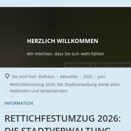
LEBEN
Vereine
RATHAUS
HERZLICH WILLKOMMEN
Gesundhei
BILDUNG
Aktuelles
Wir möchten, dass Sie sich wohl fühlen
Kinder u
KULTU
Bürgerdi
Lara Scheuer, © Stadt Schifferstadt
Senioren
Veranstal
Bürgerme
TOURISM
Sie sind hier:
Rathaus
Aktuelles
2026
Juni
Asylsuch
Rettichfestumzug 2026: Die Stadtverwaltung dankt allen
Kultur
Bürger- 
Mobilität
WIRTSCHA
Helfenden und Mitwirkenden
Rund um S
Stadtbüc
BAUEN 
Politik
Märkte
INFORMATION
UMWEL
Gastgebe
Schulen
Ausschre
Religiöse
RETTICHFESTUMZUG 2026:
Stadtmar
Schiffers
Volkshoc
Stadtkuri
Friedhöfe
Wirtschaf
DIE STADTVERWALTUNG
Goldener
Musiksch
Wahlen