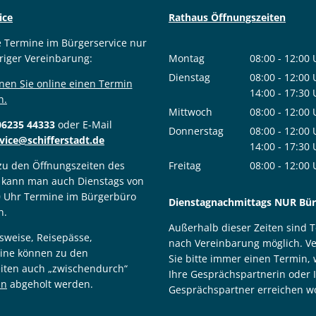
ice
Rathaus Öffnungszeiten
e Termine im Bürgerservice nur
riger Vereinbarung:
Montag
08:00
-
12:00
Von 08:00 bis
Dienstag
08:00
-
12:00
nen Sie online einen Termin
Von 08:00 bis
14:00
-
17:30
n.
Von 14:00 bis
Mittwoch
08:00
-
12:00
06235 44333
oder E-Mail
Von 08:00 bis
Donnerstag
08:00
-
12:00
vice@schifferstadt.de
Von 08:00 bis
14:00
-
17:30
Von 14:00 bis
 zu den Öffnungszeiten des
Freitag
08:00
-
12:00
 kann man auch Dienstags von
Von 08:00 bis
0 Uhr Termine im Bürgerbüro
Dienstagnachmittags NUR Bürg
n.
Außerhalb dieser Zeiten sind 
sweise, Reisepässe,
nach Vereinbarung möglich. V
ine können zu den
Sie bitte immer einen Termin,
iten auch „zwischendurch“
Ihre Gesprächspartnerin oder 
in
abgeholt werden.
Gesprächspartner erreichen wo