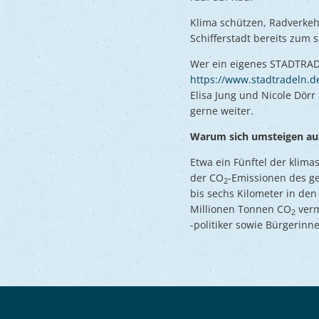
Klima schützen, Radverkeh
Schifferstadt bereits zum 
Wer ein eigenes STADTRAD
https://www.stadtradeln.de
Elisa Jung und Nicole Dör
gerne weiter.
Warum sich umsteigen au
Etwa ein Fünftel der klima
der CO
-Emissionen des ge
2
bis sechs Kilometer in de
Millionen Tonnen CO
verm
2
-politiker sowie Bürgerin