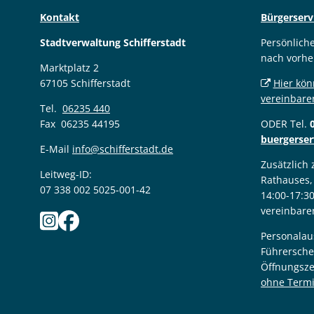
Kontakt
Bürgerserv
Stadtverwaltung Schifferstadt
Persönlich
nach vorhe
Marktplatz 2
67105 Schifferstadt
Hier kön
vereinbare
Tel.
06235 440
Fax 06235 44195
ODER Tel.
buergerser
E-Mail
info@schifferstadt.de
Zusätzlich
Leitweg-ID:
Rathauses,
07 338 002 5025-001-42
14:00-17:3
vereinbare
Personalau
Führersche
Öffnungsze
ohne Term