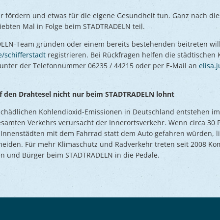
r fördern und etwas für die eigene Gesundheit tun. Ganz nach d
siebten Mal in Folge beim STADTRADELN teil.
ELN-Team gründen oder einem bereits bestehenden beitreten will
/schifferstadt
registrieren. Bei Rückfragen helfen die städtische
r unter der Telefonnummer 06235 / 44215 oder per E-Mail an
elisa.
f den Drahtesel nicht nur beim STADTRADELN lohnt
schädlichen Kohlendioxid-Emissionen in Deutschland entstehen im 
samten Verkehrs verursacht der Innerortsverkehr. Wenn circa 30 
n Innenstädten mit dem Fahrrad statt dem Auto gefahren würden, li
eiden. Für mehr Klimaschutz und Radverkehr treten seit 2008 Ko
nen und Bürger beim STADTRADELN in die Pedale.