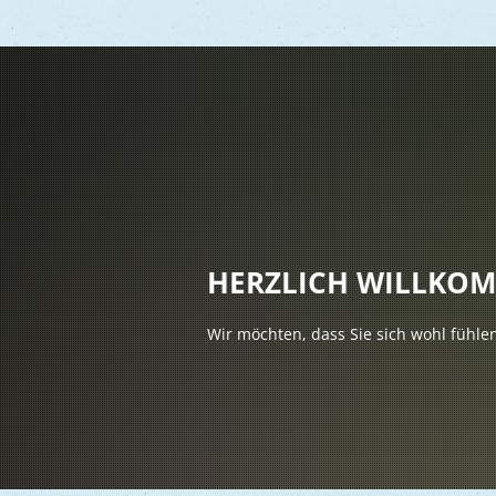
Vere
Gesu
Kind
HERZLICH WILLKO
Seni
Wir möchten, dass Sie sich wohl fühle
Asyl
Mobi
Märk
Reli