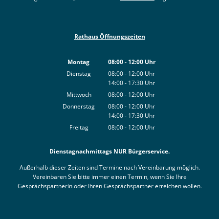
Rathaus Öffnungszeiten
Montag
08:00
-
12:00
Uhr
Von 08:00 bis 12:00 Uhr
Dienstag
08:00
-
12:00
Uhr
14:00
-
17:30
Von 08:00 bis 12:00 Uhr
Uhr
Von 14:00 bis 17:30 Uhr
Mittwoch
08:00
-
12:00
Uhr
Von 08:00 bis 12:00 Uhr
Donnerstag
08:00
-
12:00
Uhr
14:00
-
17:30
Von 08:00 bis 12:00 Uhr
Uhr
Von 14:00 bis 17:30 Uhr
Freitag
08:00
-
12:00
Uhr
Von 08:00 bis 12:00 Uhr
Dienstagnachmittags NUR Bürgerservice.
Außerhalb dieser Zeiten sind Termine nach Vereinbarung möglich.
Vereinbaren Sie bitte immer einen Termin, wenn Sie Ihre
Gesprächspartnerin oder Ihren Gesprächspartner erreichen wollen.