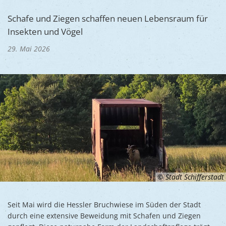
Ukraine
Bauen, S
Jugendtre
Schafe und Ziegen schaffen neuen Lebensraum für
Partnerst
Insekten und Vögel
Klimasch
Stadtarch
Wir als A
29. Mai 2026
Umweltsc
Ernst-Joh
Barrierefr
© Stadt Schifferstadt
Seit Mai wird die Hessler Bruchwiese im Süden der Stadt
durch eine extensive Beweidung mit Schafen und Ziegen