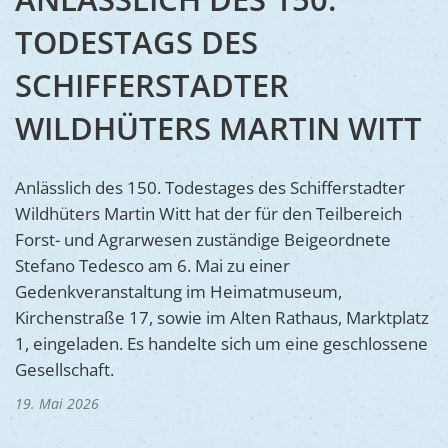
Ukraine
Bauen, S
TODESTAGS DES
Jugendtre
Partnerst
Klimasch
Stadtarch
SCHIFFERSTADTER
Wir als A
Umweltsc
Ernst-Joh
Barrierefr
WILDHÜTERS MARTIN WITT
Anlässlich des 150. Todestages des Schifferstadter
Wildhüters Martin Witt hat der für den Teilbereich
Forst- und Agrarwesen zuständige Beigeordnete
Stefano Tedesco am 6. Mai zu einer
Gedenkveranstaltung im Heimatmuseum,
Kirchenstraße 17, sowie im Alten Rathaus, Marktplatz
1, eingeladen. Es handelte sich um eine geschlossene
Gesellschaft.
19. Mai 2026