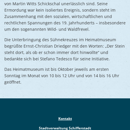
von Martin Witts Schickschal unerlässlich sind. Seine
Ermordung war kein isoliertes Ereignis, sondern steht im
Zusammenhang mit den sozialen, wirtschaftlichen und
rechtlichen Spannungen des 19. Jahrhunderts – insbesondere
um den sogenannten Wild- und Waldfrevel.
Die Unterbringung des Sühnekreuzes im Heimatmuseum
begrüßte Ernst-Christian Driedger mit den Worten: „Der Stein
steht dort, als ob er schon immer dort hinwollte“ und
bedankte sich bei Stefano Tedesco für seine Initiative.
Das Heimatmuseum ist bis Oktober jeweils am ersten
Sonntag im Monat von 10 bis 12 Uhr und von 14 bis 16 Uhr
geöffnet.
Kontakt
Stadtverwaltung Schifferstadt