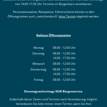
von 14:00-17:30 Uhr Termine im Bürgerbüro vereinbaren.
Personalausweise, Reisepässe, Führerscheine können zu den
Öffnungszeiten auch „zwischendurch“
ohne Termin
abgeholt werden.
Rathaus Öffnungszeiten
Montag
08:00
-
12:00
Uhr
Von 08:00 bis 12:00 Uhr
Dienstag
08:00
-
12:00
Uhr
14:00
-
17:30
Von 08:00 bis 12:00 Uhr
Uhr
Von 14:00 bis 17:30 Uhr
Mittwoch
08:00
-
12:00
Uhr
Von 08:00 bis 12:00 Uhr
Donnerstag
08:00
-
12:00
Uhr
14:00
-
17:30
Von 08:00 bis 12:00 Uhr
Uhr
Von 14:00 bis 17:30 Uhr
Freitag
08:00
-
12:00
Uhr
Von 08:00 bis 12:00 Uhr
Dienstagnachmittags NUR Bürgerservice.
Außerhalb dieser Zeiten sind Termine nach Vereinbarung möglich.
Vereinbaren Sie bitte immer einen Termin, wenn Sie Ihre