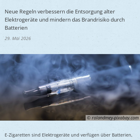
Ukraine
Bauen, S
Jugendtre
Neue Regeln verbessern die Entsorgung alter
Partnerst
Elektrogeräte und mindern das Brandrisiko durch
Klimasch
Stadtarch
Wir als A
Batterien
Umweltsc
Ernst-Joh
Barrierefr
29. Mai 2026
© rolandmey-pixabay.com
E-Zigaretten sind Elektrogeräte und verfügen über Batterien,