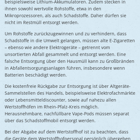
beispielsweise Lithium-Akkumulatoren. Zudem stecken in
ihnen sowohl wertvolle Rohstoffe, etwa in den
Mikroprozessoren, als auch Schadstoffe. Daher dürfen sie
nicht im Restmüll entsorgt werden.
Um Rohstoffe zurückzugewinnen und zu verhindern, dass
Schadstoffe in die Umwelt gelangen, müssen alte E-Zigaretten
– ebenso wie andere Elektrogeräte – getrennt vom
unsortierten Abfall gesammelt und entsorgt werden. Eine
falsche Entsorgung über den Hausmüll kann zu Großbränden
in Abfallentsorgungsanlagen führen, insbesondere wenn
Batterien beschädigt werden.
Die kostenfreie Rückgabe zur Entsorgung ist über Altgeräte-
Sammelstellen des Handels, beispielsweise Elektrofachmärkte
oder Lebensmitteldiscounter, sowie auf nahezu allen
Wertstoffhöfen im Rhein-Pfalz-Kreis möglich.
Herausnehmbare, nachfüllbare Vape-Pods müssen separat
über das Schadstoffmobil entsorgt werden.
Bei der Abgabe auf dem Wertstoffhof ist zu beachten, dass
die Geräte dem Wertstoffhofpersonal persönlich übergeben