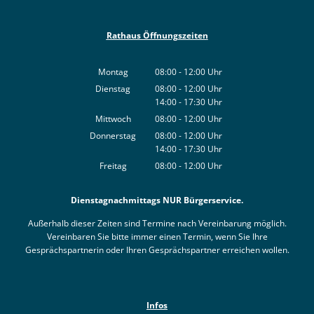
Rathaus Öffnungszeiten
Montag
08:00
-
12:00
Uhr
Von 08:00 bis 12:00 Uhr
Dienstag
08:00
-
12:00
Uhr
14:00
-
17:30
Von 08:00 bis 12:00 Uhr
Uhr
Von 14:00 bis 17:30 Uhr
Mittwoch
08:00
-
12:00
Uhr
Von 08:00 bis 12:00 Uhr
Donnerstag
08:00
-
12:00
Uhr
14:00
-
17:30
Von 08:00 bis 12:00 Uhr
Uhr
Von 14:00 bis 17:30 Uhr
Freitag
08:00
-
12:00
Uhr
Von 08:00 bis 12:00 Uhr
Dienstagnachmittags NUR Bürgerservice.
Außerhalb dieser Zeiten sind Termine nach Vereinbarung möglich.
Vereinbaren Sie bitte immer einen Termin, wenn Sie Ihre
Gesprächspartnerin oder Ihren Gesprächspartner erreichen wollen.
Infos